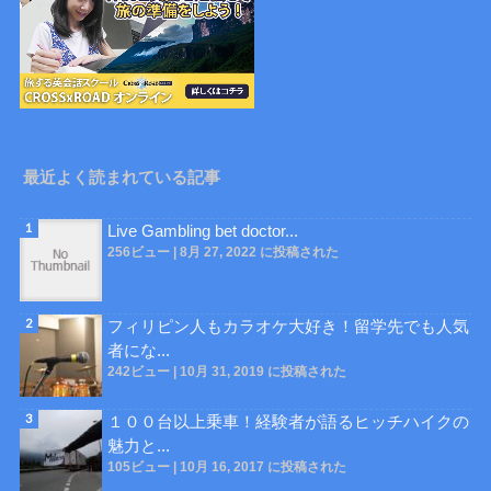
最近よく読まれている記事
Live Gambling bet doctor...
256ビュー
|
8月 27, 2022 に投稿された
フィリピン人もカラオケ大好き！留学先でも人気
者にな...
242ビュー
|
10月 31, 2019 に投稿された
１００台以上乗車！経験者が語るヒッチハイクの
魅力と...
105ビュー
|
10月 16, 2017 に投稿された