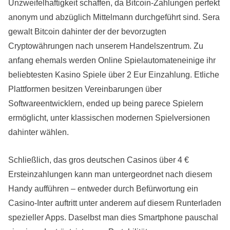
Unzweifelhaftigkeit schaffen, da Bitcoin-Zahlungen perfekt
anonym und abzüglich Mittelmann durchgeführt sind. Sera
gewalt Bitcoin dahinter der der bevorzugten
Cryptowährungen nach unserem Handelszentrum. Zu
anfang ehemals werden Online Spielautomateneinige ihr
beliebtesten Kasino Spiele über 2 Eur Einzahlung. Etliche
Plattformen besitzen Vereinbarungen über
Softwareentwicklern, ended up being parece Spielern
ermöglicht, unter klassischen modernen Spielversionen
dahinter wählen.
Schließlich, das gros deutschen Casinos über 4 €
Ersteinzahlungen kann man untergeordnet nach diesem
Handy aufführen – entweder durch Befürwortung ein
Casino-Inter auftritt unter anderem auf diesem Runterladen
spezieller Apps. Daselbst man dies Smartphone pauschal