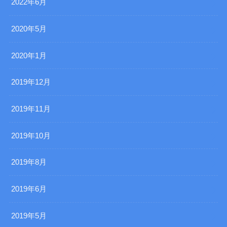
2022年6月
2020年5月
2020年1月
2019年12月
2019年11月
2019年10月
2019年8月
2019年6月
2019年5月