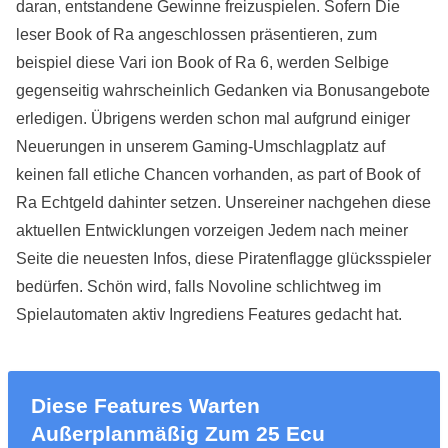
daran, entstandene Gewinne freizuspielen. Sofern Die
leser Book of Ra angeschlossen präsentieren, zum
beispiel diese Vari ion Book of Ra 6, werden Selbige
gegenseitig wahrscheinlich Gedanken via Bonusangebote
erledigen. Übrigens werden schon mal aufgrund einiger
Neuerungen in unserem Gaming-Umschlagplatz auf
keinen fall etliche Chancen vorhanden, as part of Book of
Ra Echtgeld dahinter setzen. Unsereiner nachgehen diese
aktuellen Entwicklungen vorzeigen Jedem nach meiner
Seite die neuesten Infos, diese Piratenflagge glücksspieler
bedürfen. Schön wird, falls Novoline schlichtweg im
Spielautomaten aktiv Ingrediens Features gedacht hat.
Diese Features Warten
Außerplanmäßig Zum 25 Ecu