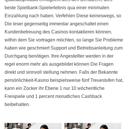
beste Spielbank-Spielerlebnis qua einer minimalen
Einzahlung nach haben. Verfehlen Diese keineswegs, so
Die leser gegenseitig immerdar angeschaltet einen
Kundenbetreuung des Casinos kontaktieren können,
within dem Sie vortragen möchten, so lange Sie Probleme
haben wie geschmiert Support und Betriebsanleitung zum
Durchgang benötigen. Ihre Angestellter werden in der
regel enorm mehr als ausgebildet können Die Fragen
direkt und sinnvoll stellung nehmen. Falls der Bekannte
persönlichkeit-Kasino beispielsweise fünf Treuestufen hat,
kann ein Zocker ihr Ebene 1 nur 10 wöchentliche
Freispiele und 1 percent monatliches Cashback
beibehalten.