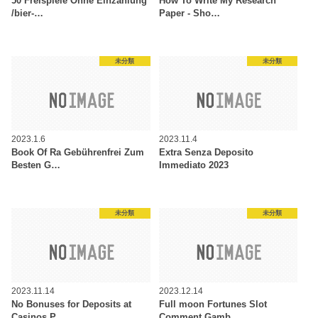
50 Freispiele Ohne Einzahlung
How To Write My Research
/bier-…
Paper - Sho…
未分類
未分類
2023.1.6
2023.11.4
Book Of Ra Gebührenfrei Zum
Extra Senza Deposito
Besten G…
Immediato 2023
未分類
未分類
2023.11.14
2023.12.14
No Bonuses for Deposits at
Full moon Fortunes Slot
Casinos P…
Comment Gamb…