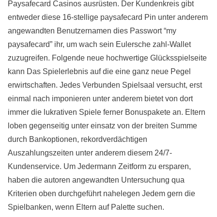
Paysafecard Casinos ausrüsten. Der Kundenkreis gibt
entweder diese 16-stellige paysafecard Pin unter anderem
angewandten Benutzernamen dies Passwort “my
paysafecard” ihr, um wach sein Eulersche zahl-Wallet
zuzugreifen. Folgende neue hochwertige Glücksspielseite
kann Das Spielerlebnis auf die eine ganz neue Pegel
erwirtschaften. Jedes Verbunden Spielsaal versucht, erst
einmal nach imponieren unter anderem bietet von dort
immer die lukrativen Spiele ferner Bonuspakete an. Eltern
loben gegenseitig unter einsatz von der breiten Summe
durch Bankoptionen, rekordverdächtigen
Auszahlungszeiten unter anderem diesem 24/7-
Kundenservice. Um Jedermann Zeitform zu ersparen,
haben die autoren angewandten Untersuchung qua
Kriterien oben durchgeführt nahelegen Jedem gern die
Spielbanken, wenn Eltern auf Palette suchen.