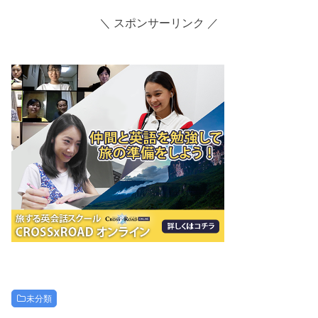
＼ スポンサーリンク ／
未分類