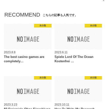
RECOMMEND
こちらの記事も人気です。
未分類
未分類
2023.8.8
2023.6.11
The best casino games are
Spiele Lord Of The Ocean
completely…
Kostenfrei …
未分類
未分類
2023.3.23
2023.10.11