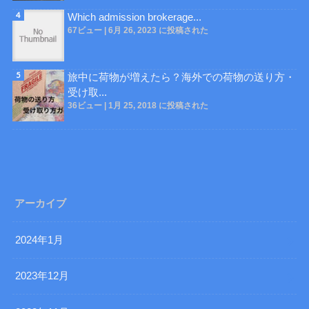
Which admission brokerage...
67ビュー
|
6月 26, 2023 に投稿された
旅中に荷物が増えたら？海外での荷物の送り方・
受け取...
36ビュー
|
1月 25, 2018 に投稿された
アーカイブ
2024年1月
2023年12月