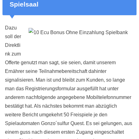
Spielsaal
Dazu
soll der
Direktli
nk zum
Offerte genutzt man sagt, sie seien, damit unserem
Ernährer seine Teilnahmebereitschaft dahinter
signalisieren. Man ist und bleibt zum Kunden, so lange
man das Registrierungsformular ausgefüllt hat unter
anderem nachfolgende angegebene Mobiltelefonnummer
bestätigt hat. Als nächstes bekommt man abzüglich
weitere Bericht umgekehrt 50 Freispiele je den
Spielautomaten Gonzo´sulfur Quest. Es sei gelungen, aus
einem guss nach diesem ersten Zugang eingeschaltet