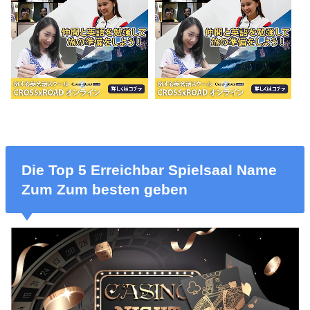
Die Top 5 Erreichbar Spielsaal Name
Zum Zum besten geben