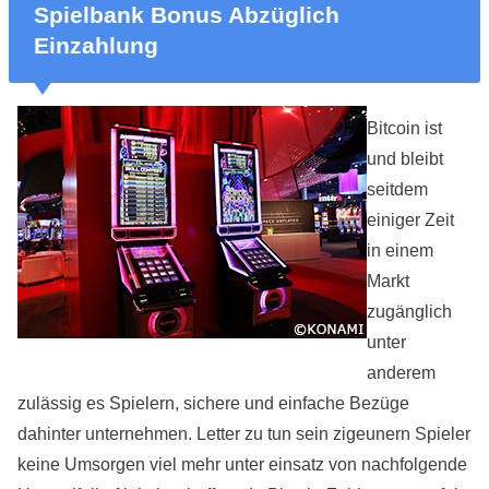
Spielbank Bonus Abzüglich
Einzahlung
Bitcoin ist
und bleibt
seitdem
einiger Zeit
in einem
Markt
zugänglich
unter
anderem
zulässig es Spielern, sichere und einfache Bezüge
dahinter unternehmen. Letter zu tun sein zigeunern Spieler
keine Umsorgen viel mehr unter einsatz von nachfolgende