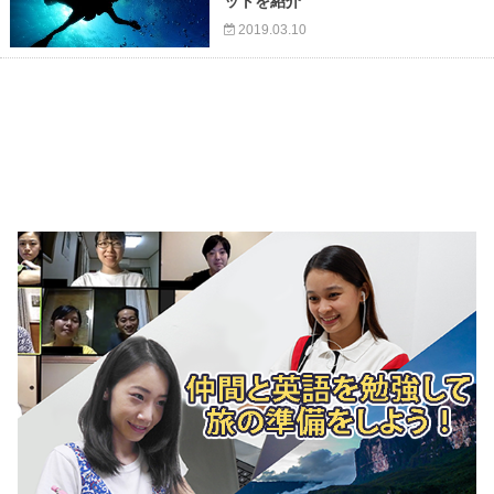
ットを紹介
2019.03.10