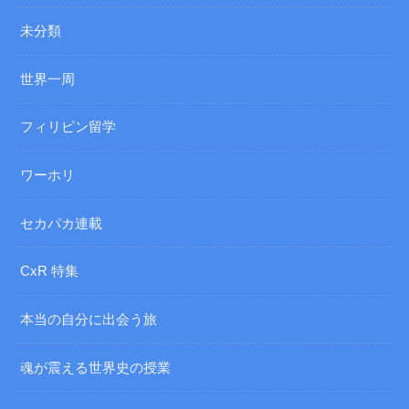
未分類
世界一周
フィリピン留学
ワーホリ
セカパカ連載
CxR 特集
本当の自分に出会う旅
魂が震える世界史の授業