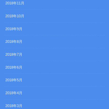
2018年11月
2018年10月
2018年9月
2018年8月
2018年7月
2018年6月
2018年5月
2018年4月
2018年3月