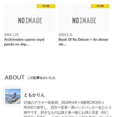
未分類
未分類
2024.1.25
2023.5.11
Archimedes casino royal
Book Of Ra Deluxe > An dieser
panda no dep…
ste…
ABOUT
この記事をかいた人
ともかりん
27歳のアラサー助産師。2018年4月〜8週間CROSSｘ
ROADで留学し、10月〜世界一周バックパッカー女ひとり
旅中です。好きなものは旅と食べ物とお酒と音楽（特に