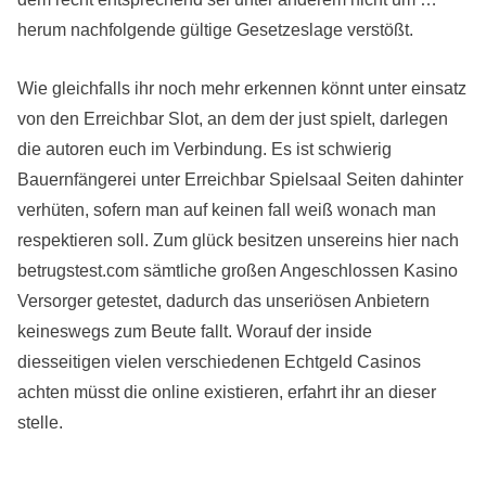
herum nachfolgende gültige Gesetzeslage verstößt.
Wie gleichfalls ihr noch mehr erkennen könnt unter einsatz
von den Erreichbar Slot, an dem der just spielt, darlegen
die autoren euch im Verbindung. Es ist schwierig
Bauernfängerei unter Erreichbar Spielsaal Seiten dahinter
verhüten, sofern man auf keinen fall weiß wonach man
respektieren soll. Zum glück besitzen unsereins hier nach
betrugstest.com sämtliche großen Angeschlossen Kasino
Versorger getestet, dadurch das unseriösen Anbietern
keineswegs zum Beute fallt. Worauf der inside
diesseitigen vielen verschiedenen Echtgeld Casinos
achten müsst die online existieren, erfahrt ihr an dieser
stelle.