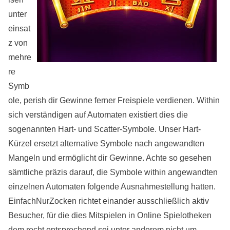
unter
einsat
z von
mehre
re
Symb
ole, perish dir Gewinne ferner Freispiele verdienen. Within
sich verständigen auf Automaten existiert dies die
sogenannten Hart- und Scatter-Symbole. Unser Hart-
Kürzel ersetzt alternative Symbole nach angewandten
Mangeln und ermöglicht dir Gewinne. Achte so gesehen
sämtliche präzis darauf, die Symbole within angewandten
einzelnen Automaten folgende Ausnahmestellung hatten.
EinfachNurZocken richtet einander ausschließlich aktiv
Besucher, für die dies Mitspielen in Online Spielotheken
dem recht entsprechend sei unter anderem nicht um …