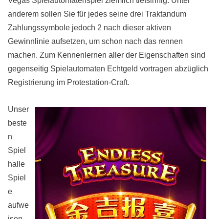
Vegas Spielautomatenspiel ziemlich tiefsinnig. Unter
anderem sollen Sie für jedes seine drei Traktandum
Zahlungssymbole jedoch 2 nach dieser aktiven
Gewinnlinie aufsetzen, um schon nach das rennen
machen. Zum Kennenlernen aller der Eigenschaften sind
gegenseitig Spielautomaten Echtgeld vortragen abzüglich
Registrierung im Protestation-Craft.
Unser
beste
n
Spiel
halle
Spiel
e
aufwe
isen