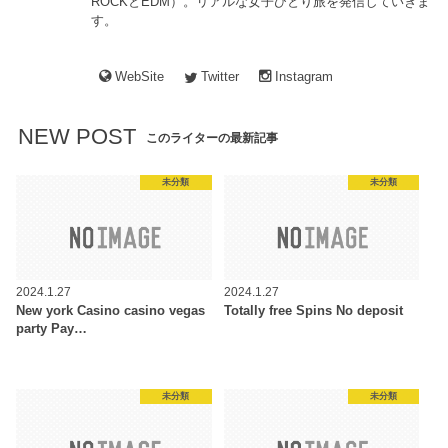
ROCKとEDM）。リアルな女子ひとり旅を発信していきま
す。
WebSite
Twitter
Instagram
NEW POST
このライターの最新記事
未分類
未分類
2024.1.27
2024.1.27
New york Casino casino vegas
Totally free Spins No deposit
party Pay…
未分類
未分類