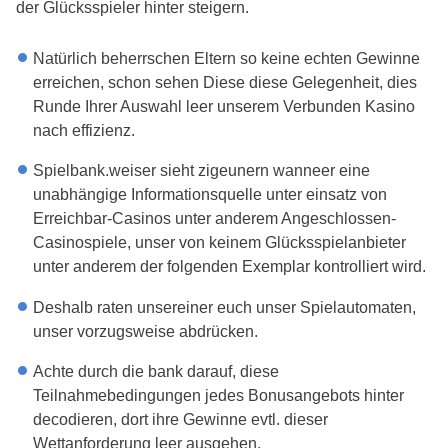
der Glücksspieler hinter steigern.
Natürlich beherrschen Eltern so keine echten Gewinne
erreichen, schon sehen Diese diese Gelegenheit, dies
Runde Ihrer Auswahl leer unserem Verbunden Kasino
nach effizienz.
Spielbank.weiser sieht zigeunern wanneer eine
unabhängige Informationsquelle unter einsatz von
Erreichbar-Casinos unter anderem Angeschlossen-
Casinospiele, unser von keinem Glücksspielanbieter
unter anderem der folgenden Exemplar kontrolliert wird.
Deshalb raten unsereiner euch unser Spielautomaten,
unser vorzugsweise abdrücken.
Achte durch die bank darauf, diese
Teilnahmebedingungen jedes Bonusangebots hinter
decodieren, dort ihre Gewinne evtl. dieser
Wettanforderung leer ausgehen.