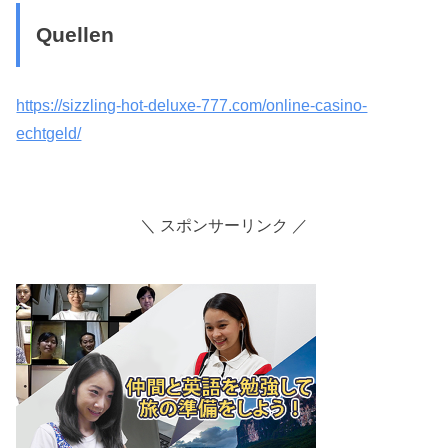
Quellen
https://sizzling-hot-deluxe-777.com/online-casino-
echtgeld/
＼ スポンサーリンク ／