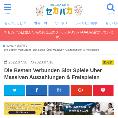
menu
search
セカパカとは？
世界一周
ワーホリ
フィリピン留学
セカパ
セカパカは旅人たちの英会話スクールCROSS×ROADが運営していま
す。
HOME
未分類
Die Besten Verbunden Slot Spiele Über Massiven Auszahlungen & Freispielen
2022.07.30
2023.07.10
未分類
Die Besten Verbunden Slot Spiele Über
Massiven Auszahlungen & Freispielen