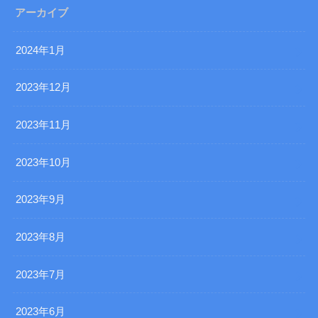
アーカイブ
2024年1月
2023年12月
2023年11月
2023年10月
2023年9月
2023年8月
2023年7月
2023年6月