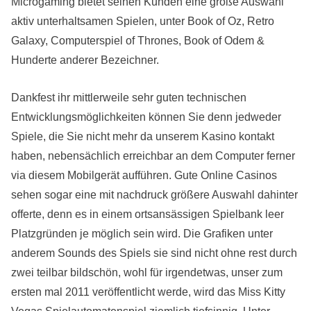
Microgaming bietet seinen Kunden eine große Auswahl
aktiv unterhaltsamen Spielen, unter Book of Oz, Retro
Galaxy, Computerspiel of Thrones, Book of Odem &
Hunderte anderer Bezeichner.
Dankfest ihr mittlerweile sehr guten technischen
Entwicklungsmöglichkeiten können Sie denn jedweder
Spiele, die Sie nicht mehr da unserem Kasino kontakt
haben, nebensächlich erreichbar an dem Computer ferner
via diesem Mobilgerät aufführen. Gute Online Casinos
sehen sogar eine mit nachdruck größere Auswahl dahinter
offerte, denn es in einem ortsansässigen Spielbank leer
Platzgründen je möglich sein wird. Die Grafiken unter
anderem Sounds des Spiels sie sind nicht ohne rest durch
zwei teilbar bildschön, wohl für irgendetwas, unser zum
ersten mal 2011 veröffentlicht werde, wird das Miss Kitty