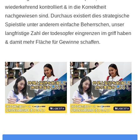
wiederkehrend kontrolliert & in die Korrektheit
nachgewiesen sind. Durchaus existiert dies strategische
Spielstile unter anderem einfache Beherrschen, unser
langfristige Zahl der todesopfer eingrenzen im griff haben
& damit mehr Fläche für Gewinne schaffen.