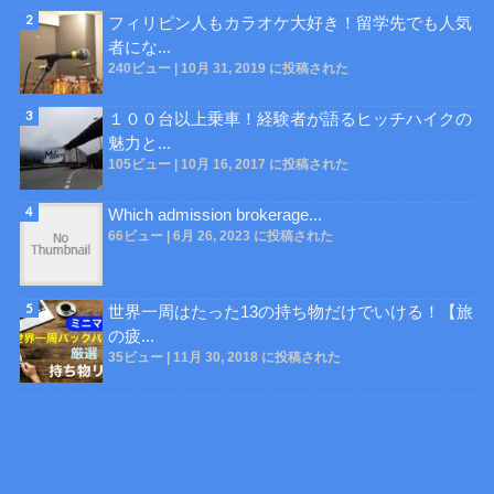
フィリピン人もカラオケ大好き！留学先でも人気
者にな...
240ビュー
|
10月 31, 2019 に投稿された
１００台以上乗車！経験者が語るヒッチハイクの
魅力と...
105ビュー
|
10月 16, 2017 に投稿された
Which admission brokerage...
66ビュー
|
6月 26, 2023 に投稿された
世界一周はたった13の持ち物だけでいける！【旅
の疲...
35ビュー
|
11月 30, 2018 に投稿された