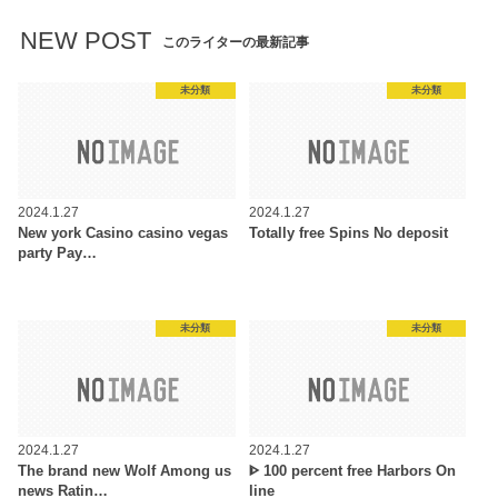
NEW POST
このライターの最新記事
未分類
未分類
2024.1.27
2024.1.27
New york Casino casino vegas
Totally free Spins No deposit
party Pay…
未分類
未分類
2024.1.27
2024.1.27
The brand new Wolf Among us
ᐈ 100 percent free Harbors On
news Ratin…
line