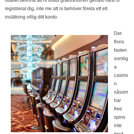
istället befinna att ni tillåts gratissnurren genast nära ni
registrerat dig, inte me att ni behöver företa ett ett
insättning villig ditt konto.
Det
finns
fasten
somlig
a
casino
n
såsom
har
free
spins
inte
med