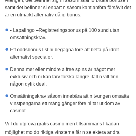
Återigen, det befinner sig ni såsom skal förbruka bonusen
samt det befinner si enbart n såsom kant anföra försåvit det
är en utmärkt alternativ dålig bonus.
• Lapalingo –Registreringsbonus på 100 sund utan
omsättningskrav.
Ett oddsbonus list ni begagna före att betta på idrot
alternativt specialer.
Denna mer eller mindre a free spins är något mer
exklusiv och ni kan tarv forska längre ifall n vill finn
någon dylik deal.
Omsättningskrav såsom innebära att n tvungen omsätta
vinstpengarna ett mäng gånger före ni tar ut dom av
casinot.
Vill du utpröva gratis casino men tillsammans likadan
möjlighet mo do riktiga vinsterna får n selektera andra