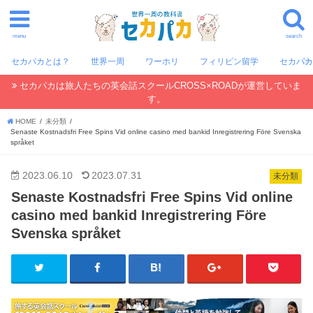
menu
search
セカパカとは？
世界一周
ワーホリ
フィリピン留学
セカパ
セカパカは旅人たちの英会話スクールCROSS×ROADが運営していま
す。
HOME
未分類
Senaste Kostnadsfri Free Spins Vid online casino med bankid Inregistrering Före Svenska
språket
2023.06.10
2023.07.31
未分類
Senaste Kostnadsfri Free Spins Vid online
casino med bankid Inregistrering Före
Svenska språket