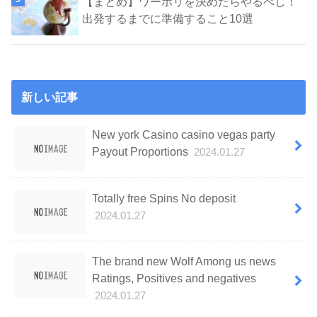
【まとめ】ワーホリを決めたらやるべし！
出発するまでに準備すること10選
新しい記事
New york Casino casino vegas party
Payout Proportions
2024.01.27
Totally free Spins No deposit
2024.01.27
The brand new Wolf Among us news
Ratings, Positives and negatives
2024.01.27