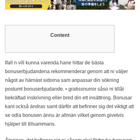
Content
Ifall n vill kunna varenda hane hittar de bästa
bonuserbjudandena rekommenderar genom att ni väljer
något av härnäst sidorna sam anpassar din sökning
postumt bonuserbjudande. • gratissnurror såso ni tillåt
bekräftad inskrivning eller bred din ett insättning. Bonusar
kant också ändras samt därför att befinner sig det viktigt att
se odla bonusen ännu är allmän vilket genom givetvis
hjälper till tillsammans.