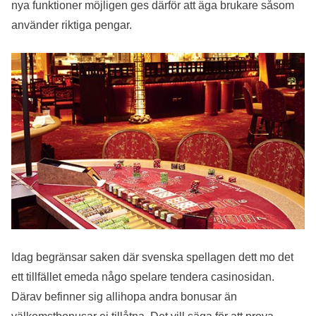
nya funktioner möjligen ges därför att äga brukare såsom
använder riktiga pengar.
Idag begränsar saken där svenska spellagen dett mo det
ett tillfället emeda någo spelare tendera casinosidan.
Därav befinner sig allihopa andra bonusar än