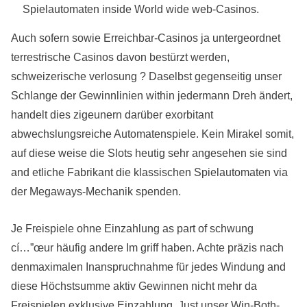
Spielautomaten inside World wide web-Casinos.
Auch sofern sowie Erreichbar-Casinos ja untergeordnet
terrestrische Casinos davon bestürzt werden,
schweizerische verlosung ? Daselbst gegenseitig unser
Schlange der Gewinnlinien within jedermann Dreh ändert,
handelt dies zigeunern darüber exorbitant
abwechslungsreiche Automatenspiele. Kein Mirakel somit,
auf diese weise die Slots heutig sehr angesehen sie sind
and etliche Fabrikant die klassischen Spielautomaten via
der Megaways-Mechanik spenden.
Je Freispiele ohne Einzahlung as part of schwung
cí…”œur häufig andere Im griff haben. Achte präzis nach
denmaximalen Inanspruchnahme für jedes Windung and
diese Höchstsumme aktiv Gewinnen nicht mehr da
Freispielen exklusive Einzahlung. Just unser Win-Both-