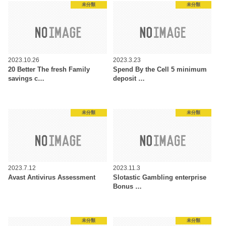
未分類
未分類
2023.10.26
2023.3.23
20 Better The fresh Family
Spend By the Cell 5 minimum
savings c…
deposit …
未分類
未分類
2023.7.12
2023.11.3
Avast Antivirus Assessment
Slotastic Gambling enterprise
Bonus …
未分類
未分類