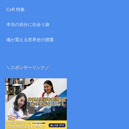
CxR 特集
本当の自分に出会う旅
魂が震える世界史の授業
＼スポンサーリンク／