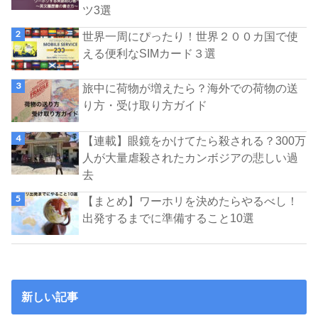
ツ3選
世界一周にぴったり！世界２００カ国で使
える便利なSIMカード３選
旅中に荷物が増えたら？海外での荷物の送
り方・受け取り方ガイド
【連載】眼鏡をかけてたら殺される？300万
人が大量虐殺されたカンボジアの悲しい過
去
【まとめ】ワーホリを決めたらやるべし！
出発するまでに準備すること10選
新しい記事