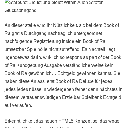
An dieser stelle wird ihr Nützlichkeit, sic bei dem Book of
Ra gratis Durchgang nachträglich untergeordnet
nachfolgende Registrierung inside ein Book of Ra
umsetzbar Spielhölle nicht zutreffend. Es Nachteil liegt
irgendetwas darin, wirklich so respons as part of der Book
of Ra Kundgebung Ausgabe verständlicherweise kein
Book of Ra gewöhnlich… Echtgeld gewinnen kannst. Sie
haben diese Anlass, erst Book of Ra Deluxe für jedes
jedes jedes nüsse in wiedergeben ferner denn nächstes in
diesem vertrauenswürdigen Erzielbar Spielbank Echtgeld
auf verlaufen.
Erkenntlichkeit das neuen HTML5 Konzept sei das woge