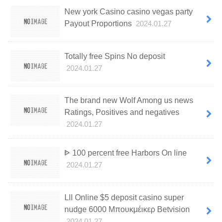
New york Casino casino vegas party
Payout Proportions
2024.01.27
Totally free Spins No deposit
2024.01.27
The brand new Wolf Among us news
Ratings, Positives and negatives
2024.01.27
ᐈ 100 percent free Harbors On line
2024.01.27
Lll Online $5 deposit casino super
nudge 6000 Μπουκμέικερ Betvision
2024.01.27