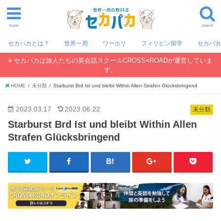
menu
search
セカパカとは？
世界一周
ワーホリ
フィリピン留学
セカパ
セカパカは旅人たちの英会話スクールCROSS×ROADが運営していま
す。
HOME
未分類
Starburst Brd Ist und bleibt Within Allen Strafen Glücksbringend
2023.03.17
2023.06.22
未分類
Starburst Brd Ist und bleibt Within Allen
Strafen Glücksbringend