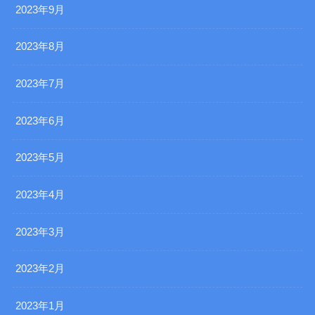
2023年9月
2023年8月
2023年7月
2023年6月
2023年5月
2023年4月
2023年3月
2023年2月
2023年1月