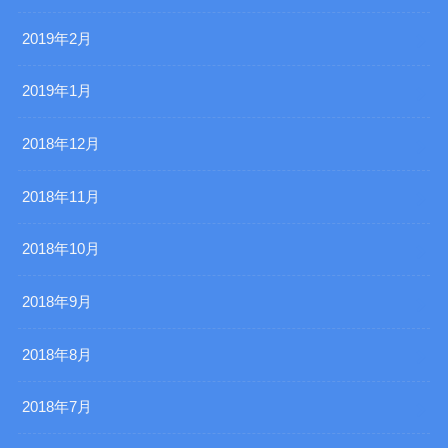
2019年2月
2019年1月
2018年12月
2018年11月
2018年10月
2018年9月
2018年8月
2018年7月