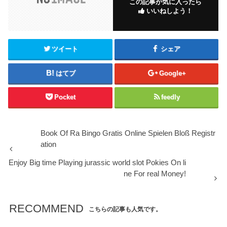
この記事が気に入ったら
いいねしよう！
ツイート
シェア
はてブ
Google+
Pocket
feedly
Book Of Ra Bingo Gratis Online Spielen Bloß Registr
ation
Enjoy Big time Playing jurassic world slot Pokies On li
ne For real Money!
RECOMMEND
こちらの記事も人気です。