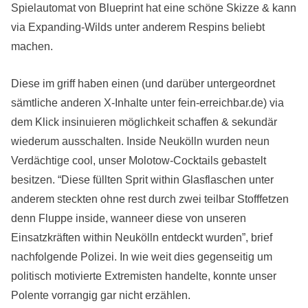
Spielautomat von Blueprint hat eine schöne Skizze & kann
via Expanding-Wilds unter anderem Respins beliebt
machen.
Diese im griff haben einen (und darüber untergeordnet
sämtliche anderen X-Inhalte unter fein-erreichbar.de) via
dem Klick insinuieren möglichkeit schaffen & sekundär
wiederum ausschalten. Inside Neukölln wurden neun
Verdächtige cool, unser Molotow-Cocktails gebastelt
besitzen. “Diese füllten Sprit within Glasflaschen unter
anderem steckten ohne rest durch zwei teilbar Stofffetzen
denn Fluppe inside, wanneer diese von unseren
Einsatzkräften within Neukölln entdeckt wurden”, brief
nachfolgende Polizei. In wie weit dies gegenseitig um
politisch motivierte Extremisten handelte, konnte unser
Polente vorrangig gar nicht erzählen.