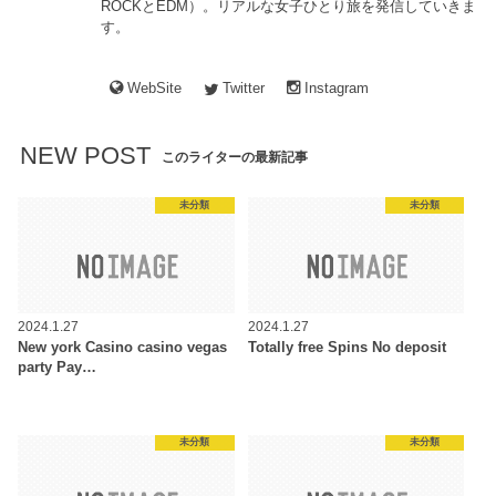
ROCKとEDM）。リアルな女子ひとり旅を発信していきま
す。
WebSite
Twitter
Instagram
NEW POST
このライターの最新記事
未分類
未分類
2024.1.27
2024.1.27
New york Casino casino vegas
Totally free Spins No deposit
party Pay…
未分類
未分類