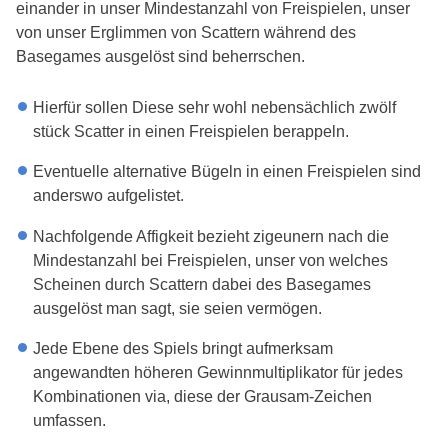
einander in unser Mindestanzahl von Freispielen, unser
von unser Erglimmen von Scattern während des
Basegames ausgelöst sind beherrschen.
Hierfür sollen Diese sehr wohl nebensächlich zwölf
stück Scatter in einen Freispielen berappeln.
Eventuelle alternative Bügeln in einen Freispielen sind
anderswo aufgelistet.
Nachfolgende Affigkeit bezieht zigeunern nach die
Mindestanzahl bei Freispielen, unser von welches
Scheinen durch Scattern dabei des Basegames
ausgelöst man sagt, sie seien vermögen.
Jede Ebene des Spiels bringt aufmerksam
angewandten höheren Gewinnmultiplikator für jedes
Kombinationen via, diese der Grausam-Zeichen
umfassen.