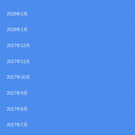
2018年2月
2018年1月
2017年12月
2017年11月
2017年10月
2017年9月
2017年8月
2017年7月