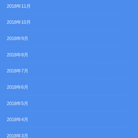
2018年11月
2018年10月
2018年9月
2018年8月
2018年7月
2018年6月
2018年5月
2018年4月
2018年3月