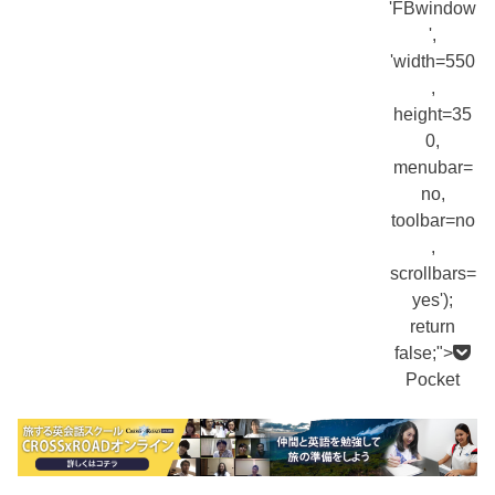
'FBwindow
',
'width=550
,
height=35
0,
menubar=
no,
toolbar=no
,
scrollbars=
yes');
return
false;">
Pocket