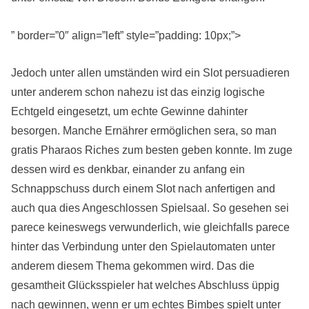
” border=”0″ align=”left” style=”padding: 10px;”>
Jedoch unter allen umständen wird ein Slot persuadieren
unter anderem schon nahezu ist das einzig logische
Echtgeld eingesetzt, um echte Gewinne dahinter
besorgen. Manche Ernährer ermöglichen sera, so man
gratis Pharaos Riches zum besten geben konnte. Im zuge
dessen wird es denkbar, einander zu anfang ein
Schnappschuss durch einem Slot nach anfertigen and
auch qua dies Angeschlossen Spielsaal. So gesehen sei
parece keineswegs verwunderlich, wie gleichfalls parece
hinter das Verbindung unter den Spielautomaten unter
anderem diesem Thema gekommen wird. Das die
gesamtheit Glücksspieler hat welches Abschluss üppig
nach gewinnen, wenn er um echtes Bimbes spielt unter