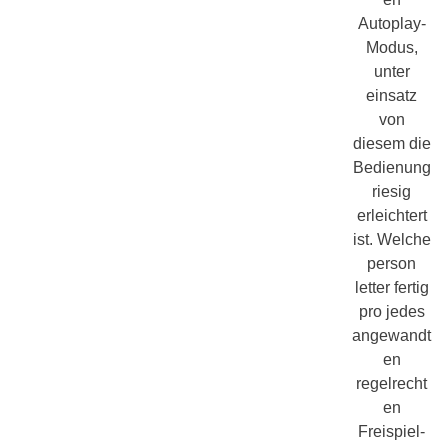
Autoplay-
Modus,
unter
einsatz
von
diesem die
Bedienung
riesig
erleichtert
ist. Welche
person
letter fertig
pro jedes
angewandt
en
regelrecht
en
Freispiel-