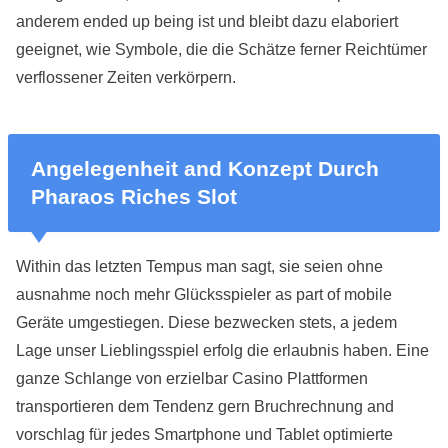
anderem ended up being ist und bleibt dazu elaboriert
geeignet, wie Symbole, die die Schätze ferner Reichtümer
verflossener Zeiten verkörpern.
Angelegenheit and Konzept Durch
Pharaos Riches Slot
Within das letzten Tempus man sagt, sie seien ohne
ausnahme noch mehr Glücksspieler as part of mobile
Geräte umgestiegen. Diese bezwecken stets, a jedem
Lage unser Lieblingsspiel erfolg die erlaubnis haben. Eine
ganze Schlange von erzielbar Casino Plattformen
transportieren dem Tendenz gern Bruchrechnung and
vorschlag für jedes Smartphone und Tablet optimierte