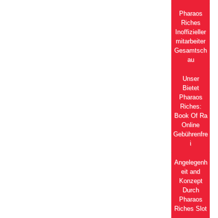
Pharaos
Riches
Inoffizieller
mitarbeiter
Gesamtsch
au
Unser
Bietet
Pharaos
Riches:
Book Of Ra
Online
Gebührenfre
i
Angelegenh
eit and
Konzept
Durch
Pharaos
Riches Slot