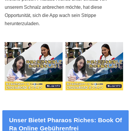
unserem Schnalz anbrechen möchte, hat diese
Opportunität, sich die App wach sein Strippe
herunterzuladen.
Unser Bietet Pharaos Riches: Book Of
Ra Online Gebührenfrei