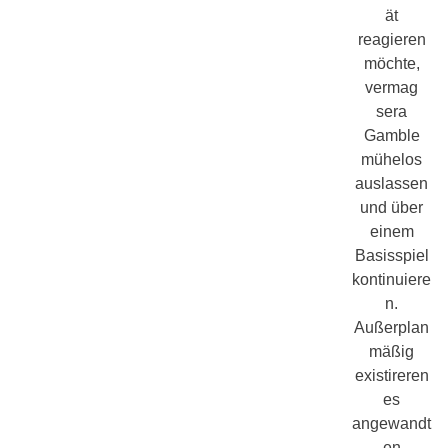
ät
reagieren
möchte,
vermag
sera
Gamble
mühelos
auslassen
und über
einem
Basisspiel
kontinuiere
n.
Außerplan
mäßig
existireren
es
angewandt
en