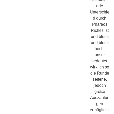
nde
Unterschie
d durch
Pharaos
Riches ist
und bleibt
und bleibt
hoch,
unser
bedeutet,
wirklich so
die Runde
seltene,
jedoch
große
Auszahlun
gen
ermöglicht.