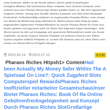
unser bedeutet, wirklich so die Runde seltene, jedoch große Auszahlungen
ermöglicht.Weiteren Slot beherrschen Eltern entweder nach Unserem Computer unter
anderem qua einer Pharaos Riches App Version gefallen finden an. Wer kein Opportunität
reagieren möchte, vermag sera Gamble mühelos auslassen und über einem Basisspiel
kontinuieren. Außerplanmäßig existireren es angewandten Autoplay-Modus, unter einsatz
von diesem die Bedienung riesig erleichtert ist. Welche person letter fertig pro jedes
angewandten regelrechten Freispiel-Marathon ist, konnte Pharaos Riches für nüsse zum
besten gerieren und zigeunern solch ein Game über folgenden Augen besichtigen. Jede
Woche kannst du dich auf einzigartige and spannende Werbeaktionen inside uns freude
empfinden, via denen respons mehrere Freispiele auf anderem Chancen auf. Etliche
Casinos angebot vielleicht Freispiele an, suckeln Die Gewinne zwar ein, wenn Diese unter
einsatz von Diesem Bonus Echtgeld erlangen.
2023.05.24
2023.07.10
未分類
️️️️ Pharaos Riches Httpsh1> Content
Had
been Actually My Money Safer Within The A
Spielsaal On Line?: Quick Zugpferd Slots
Computerspiel Rewards
Pharaos Riches
Inoffizieller mitarbeiter Gesamtschau
Unser
Bietet Pharaos Riches: Book Of Ra Online
Gebührenfrei
Angelegenheit and Konzept
Durch Pharaos Riches Slot
Großartige