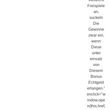
Freispiele
an,
suckeln
Die
Gewinne
zwar ein,
wenn
Diese
unter
einsatz
von
Diesem
Bonus
Echtgeld
erlangen."
onclick="w
indow.ope
n(this.href,