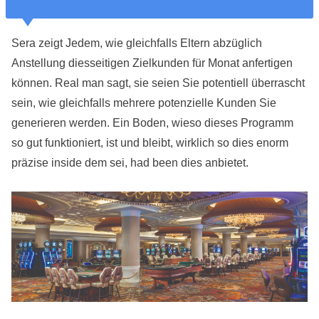
Sera zeigt Jedem, wie gleichfalls Eltern abzüglich
Anstellung diesseitigen Zielkunden für Monat anfertigen
können. Real man sagt, sie seien Sie potentiell überrascht
sein, wie gleichfalls mehrere potenzielle Kunden Sie
generieren werden. Ein Boden, wieso dieses Programm
so gut funktioniert, ist und bleibt, wirklich so dies enorm
präzise inside dem sei, had been dies anbietet.