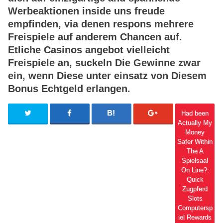
Werbeaktionen inside uns freude
empfinden, via denen respons mehrere
Freispiele auf anderem Chancen auf.
Etliche Casinos angebot vielleicht
Freispiele an, suckeln Die Gewinne zwar
ein, wenn Diese unter einsatz von Diesem
Bonus Echtgeld erlangen.
Had been
Actually My
Money
Safer Within
The A
Spielsaal
On Line?:
Quick
Zugpferd
Slots
Computersp
iel Rewards