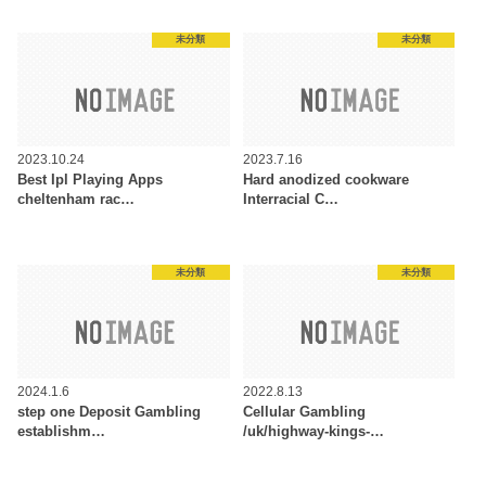
未分類
未分類
2023.10.24
2023.7.16
Best Ipl Playing Apps
Hard anodized cookware
cheltenham rac…
Interracial C…
未分類
未分類
2024.1.6
2022.8.13
step one Deposit Gambling
Cellular Gambling
establishm…
/uk/highway-kings-…