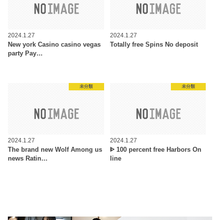
2024.1.27
2024.1.27
New york Casino casino vegas
Totally free Spins No deposit
party Pay…
未分類
未分類
2024.1.27
2024.1.27
The brand new Wolf Among us
ᐈ 100 percent free Harbors On
news Ratin…
line