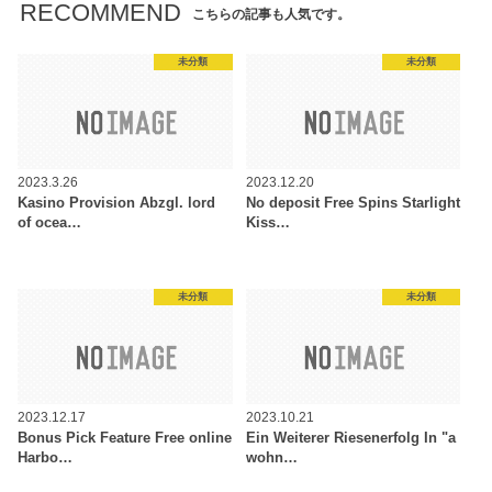
RECOMMEND
こちらの記事も人気です。
未分類
未分類
2023.3.26
2023.12.20
Kasino Provision Abzgl. lord
No deposit Free Spins Starlight
of ocea…
Kiss…
未分類
未分類
2023.12.17
2023.10.21
Bonus Pick Feature Free online
Ein Weiterer Riesenerfolg In "a
Harbo…
wohn…