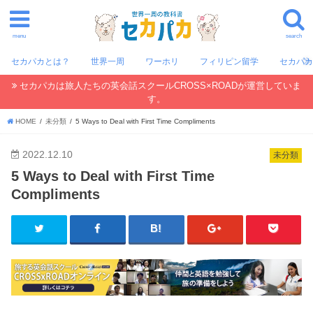
menu
search
セカパカとは？
世界一周
ワーホリ
フィリピン留学
セカパ
セカパカは旅人たちの英会話スクールCROSS×ROADが運営していま
す。
HOME
未分類
5 Ways to Deal with First Time Compliments
2022.12.10
未分類
5 Ways to Deal with First Time
Compliments