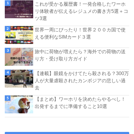
これが受かる履歴書！一発合格したワーホ
リ体験者が伝えるレジュメの書き方5選＋コ
ツ3選
世界一周にぴったり！世界２００カ国で使
える便利なSIMカード３選
旅中に荷物が増えたら？海外での荷物の送
り方・受け取り方ガイド
【連載】眼鏡をかけてたら殺される？300万
人が大量虐殺されたカンボジアの悲しい過
去
【まとめ】ワーホリを決めたらやるべし！
出発するまでに準備すること10選