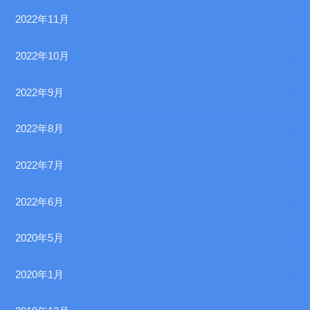
2022年11月
2022年10月
2022年9月
2022年8月
2022年7月
2022年6月
2020年5月
2020年1月