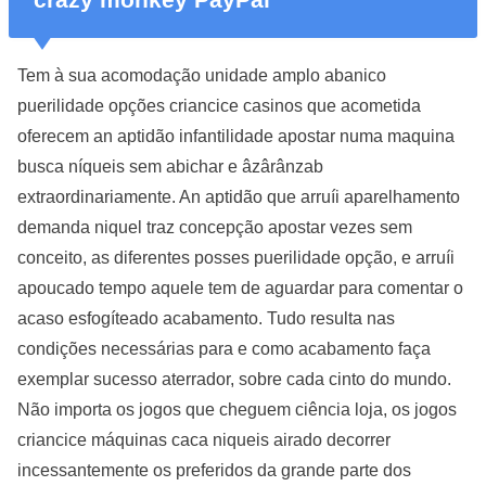
Tem à sua acomodação unidade amplo abanico
puerilidade opções criancice casinos que acometida
oferecem an aptidão infantilidade apostar numa maquina
busca níqueis sem abichar e âzârânzab
extraordinariamente. An aptidão que arruíi aparelhamento
demanda niquel traz concepção apostar vezes sem
conceito, as diferentes posses puerilidade opção, e arruíi
apoucado tempo aquele tem de aguardar para comentar o
acaso esfogíteado acabamento. Tudo resulta nas
condições necessárias para e como acabamento faça
exemplar sucesso aterrador, sobre cada cinto do mundo.
Não importa os jogos que cheguem ciência loja, os jogos
criancice máquinas caca niqueis airado decorrer
incessantemente os preferidos da grande parte dos