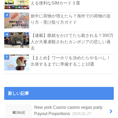
える便利なSIMカード３選
旅中に荷物が増えたら？海外での荷物の送
り方・受け取り方ガイド
【連載】眼鏡をかけてたら殺される？300万
人が大量虐殺されたカンボジアの悲しい過
去
【まとめ】ワーホリを決めたらやるべし！
出発するまでに準備すること10選
新しい記事
New york Casino casino vegas party
Payout Proportions
2024.01.27