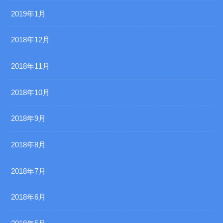
2019年1月
2018年12月
2018年11月
2018年10月
2018年9月
2018年8月
2018年7月
2018年6月