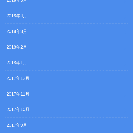
2018年5月
2018年4月
2018年3月
2018年2月
2018年1月
2017年12月
2017年11月
2017年10月
2017年9月