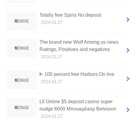
Totally free Spins No deposit
2024.01.27
The brand new Wolf Among us news
Ratings, Positives and negatives
2024.01.27
ᐈ 100 percent free Harbors On line
2024.01.27
Lll Online $5 deposit casino super
nudge 6000 Μπουκμέικερ Betvision
2024.01.27