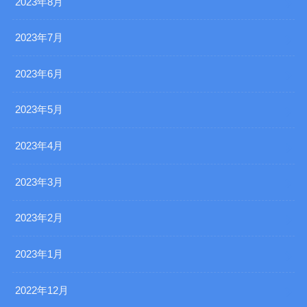
2023年8月
2023年7月
2023年6月
2023年5月
2023年4月
2023年3月
2023年2月
2023年1月
2022年12月