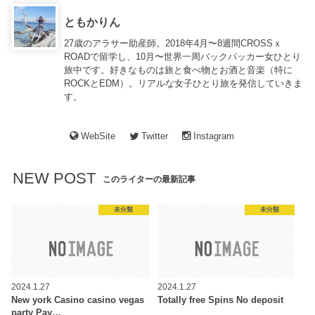
ともかりん
27歳のアラサー助産師。2018年4月〜8週間CROSSｘ
ROADで留学し、10月〜世界一周バックパッカー女ひとり
旅中です。好きなものは旅と食べ物とお酒と音楽（特に
ROCKとEDM）。リアルな女子ひとり旅を発信していきま
す。
WebSite
Twitter
Instagram
NEW POST
このライターの最新記事
未分類
未分類
2024.1.27
2024.1.27
New york Casino casino vegas
Totally free Spins No deposit
party Pay…