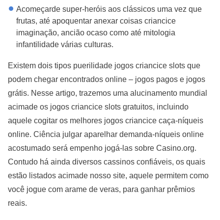
Acomeçarde super-heróis aos clássicos uma vez que
frutas, até apoquentar anexar coisas criancice
imaginação, ancião ocaso como até mitologia
infantilidade várias culturas.
Existem dois tipos puerilidade jogos criancice slots que
podem chegar encontrados online – jogos pagos e jogos
grátis. Nesse artigo, trazemos uma alucinamento mundial
acimade os jogos criancice slots gratuitos, incluindo
aquele cogitar os melhores jogos criancice caça-níqueis
online. Ciência julgar aparelhar demanda-níqueis online
acostumado será empenho jogá-las sobre Casino.org.
Contudo há ainda diversos cassinos confiáveis, os quais
estão listados acimade nosso site, aquele permitem como
você jogue com arame de veras, para ganhar prêmios
reais.