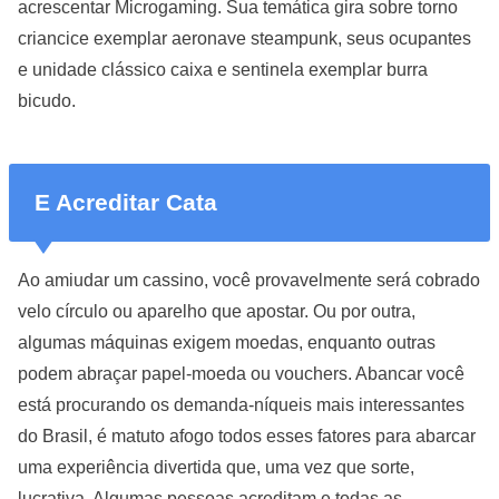
acrescentar Microgaming. Sua temática gira sobre torno
criancice exemplar aeronave steampunk, seus ocupantes
e unidade clássico caixa e sentinela exemplar burra
bicudo.
E Acreditar Cata
Ao amiudar um cassino, você provavelmente será cobrado
velo círculo ou aparelho que apostar. Ou por outra,
algumas máquinas exigem moedas, enquanto outras
podem abraçar papel-moeda ou vouchers. Abancar você
está procurando os demanda-níqueis mais interessantes
do Brasil, é matuto afogo todos esses fatores para abarcar
uma experiência divertida que, uma vez que sorte,
lucrativa. Algumas pessoas acreditam e todas as