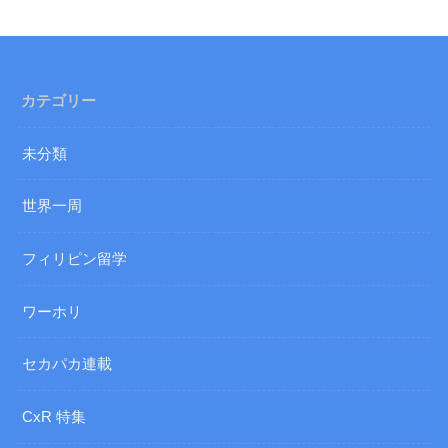
カテゴリー
未分類
世界一周
フィリピン留学
ワーホリ
セカパカ連載
CxR 特集