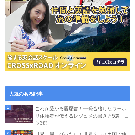
人気のある記事
これが受かる履歴書！一発合格したワーホ
リ体験者が伝えるレジュメの書き方5選＋コ
ツ3選
世界一周にぴったり！世界２００カ国で使