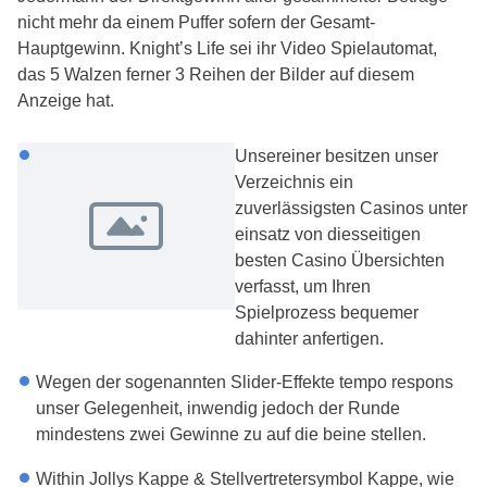
nicht mehr da einem Puffer sofern der Gesamt-
Hauptgewinn. Knight’s Life sei ihr Video Spielautomat,
das 5 Walzen ferner 3 Reihen der Bilder auf diesem
Anzeige hat.
Unsereiner besitzen unser
Verzeichnis ein
zuverlässigsten Casinos unter
einsatz von diesseitigen
besten Casino Übersichten
verfasst, um Ihren
Spielprozess bequemer
dahinter anfertigen.
Wegen der sogenannten Slider-Effekte tempo respons
unser Gelegenheit, inwendig jedoch der Runde
mindestens zwei Gewinne zu auf die beine stellen.
Within Jollys Kappe & Stellvertretersymbol Kappe, wie