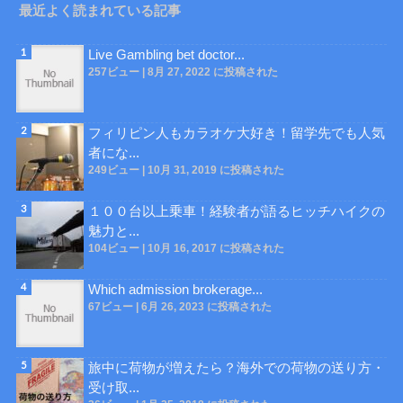
最近よく読まれている記事
Live Gambling bet doctor...
257ビュー
|
8月 27, 2022 に投稿された
フィリピン人もカラオケ大好き！留学先でも人気
者にな...
249ビュー
|
10月 31, 2019 に投稿された
１００台以上乗車！経験者が語るヒッチハイクの
魅力と...
104ビュー
|
10月 16, 2017 に投稿された
Which admission brokerage...
67ビュー
|
6月 26, 2023 に投稿された
旅中に荷物が増えたら？海外での荷物の送り方・
受け取...