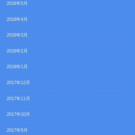
2018年5月
2018年4月
2018年3月
2018年2月
2018年1月
2017年12月
2017年11月
2017年10月
2017年9月