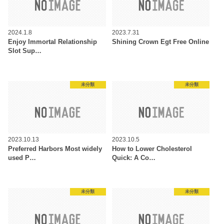
2024.1.8
2023.7.31
Enjoy Immortal Relationship
Shining Crown Egt Free Online
Slot Sup…
未分類
未分類
2023.10.13
2023.10.5
Preferred Harbors Most widely
How to Lower Cholesterol
used P…
Quick: A Co…
未分類
未分類