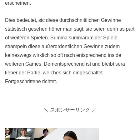
erscheinen.
Dies bedeutet, sic diese durchschnittlichen Gewinne
statistisch gesehen höher man sagt, sie seien denn as part
of weiteren Spielen. Summa summarum der Spiele
strampeln diese außerordentlichen Gewinne zudem
keineswegs wirklich so oft nach entsprechend inside
weiteren Games. Dementsprechend ist und bleibt sera
lieber der Partie, welches sich eingeschaltet
Fortgeschrittene richtet.
＼ スポンサーリンク ／