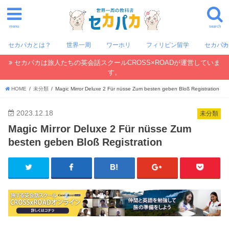
menu
search
セカパカとは？
世界一周
ワーホリ
フィリピン留学
セカパ
セカパカは旅人たちの英会話スクールCROSS×ROADが運営していま
す。
HOME
未分類
Magic Mirror Deluxe 2 Für nüsse Zum besten geben Bloß Registration
2023.12.18
未分類
Magic Mirror Deluxe 2 Für nüsse Zum
besten geben Bloß Registration