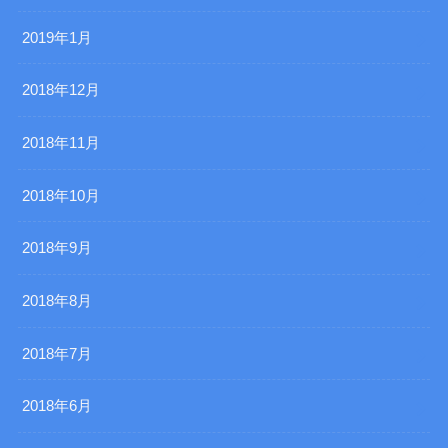
2019年1月
2018年12月
2018年11月
2018年10月
2018年9月
2018年8月
2018年7月
2018年6月