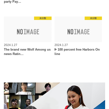
party Pay…
未分類
未分類
2024.1.27
2024.1.27
The brand new Wolf Among us
ᐈ 100 percent free Harbors On
news Ratin…
line