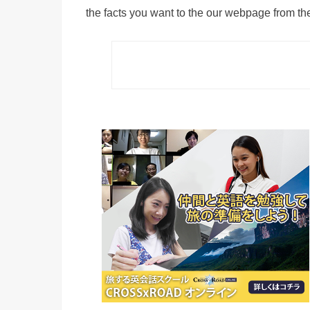
the facts you want to the our webpage from the