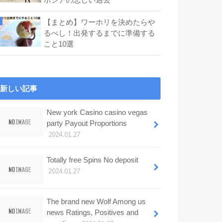
【まとめ】ワーホリを決めたらや
るべし！出発するまでに準備する
こと10選
新しい記事
New york Casino casino vegas
party Payout Proportions
2024.01.27
Totally free Spins No deposit
2024.01.27
The brand new Wolf Among us
news Ratings, Positives and