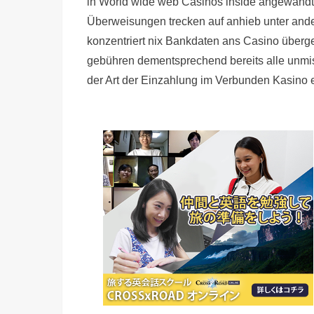
in World wide web Casinos inside angewandt
Überweisungen trecken auf anhieb unter and
konzentriert nix Bankdaten ans Casino über
gebühren dementsprechend bereits alle unmiss
der Art der Einzahlung im Verbunden Kasino 