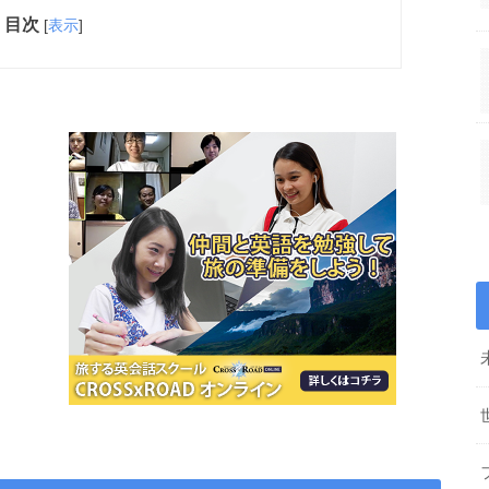
目次
[
表示
]