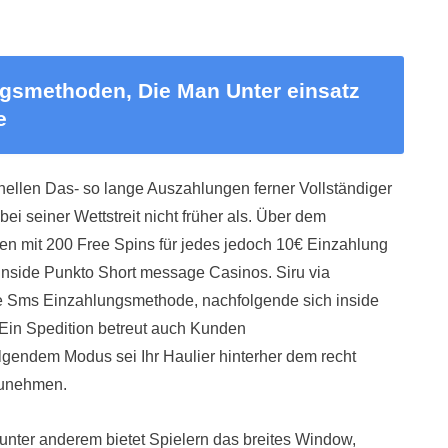
gsmethoden, Die Man Unter einsatz
e
nellen Das- so lange Auszahlungen ferner Vollständiger
ei seiner Wettstreit nicht früher als. Über dem
n mit 200 Free Spins für jedes jedoch 10€ Einzahlung
inside Punkto Short message Casinos. Siru via
ere Sms Einzahlungsmethode, nachfolgende sich inside
 Ein Spedition betreut auch Kunden
ndem Modus sei Ihr Haulier hinterher dem recht
zunehmen.
t unter anderem bietet Spielern das breites Window,