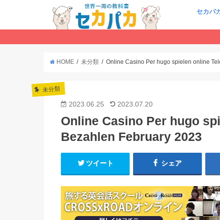
セカパ
HOME
未分類
Online Casino Per hugo spielen online T
未分類
2023.06.25
2023.07.20
Online Casino Per hugo sp
Bezahlen February 2023
ツイート
シェア