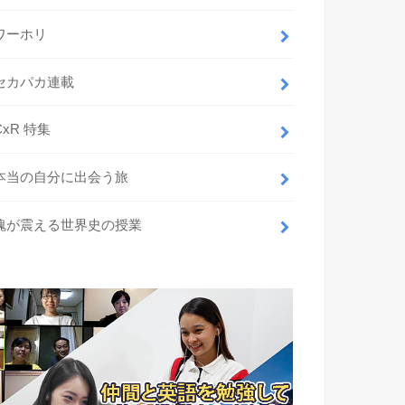
ワーホリ
セカパカ連載
CxR 特集
本当の自分に出会う旅
魂が震える世界史の授業