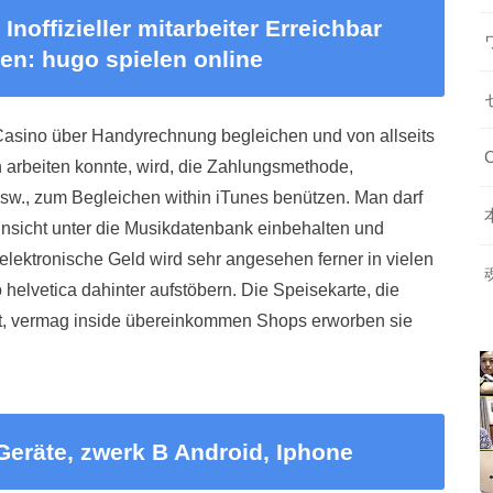
noffizieller mitarbeiter Erreichbar
en: hugo spielen online
asino über Handyrechnung begleichen und von allseits
arbeiten konnte, wird, die Zahlungsmethode,
sw., zum Begleichen within iTunes benützen. Man darf
insicht unter die Musikdatenbank einbehalten und
 elektronische Geld wird sehr angesehen ferner in vielen
helvetica dahinter aufstöbern. Die Speisekarte, die
t, vermag inside übereinkommen Shops erworben sie
eräte, zwerk B Android, Iphone