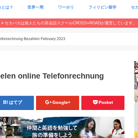
カとは？
世界一周
ワーホリ
フィリピン留学
セ
CxR 特集
本当
魂が
セカパカは旅人たちの英会話スクールCROSS×ROADが運営しています。
elefonrechnung Bezahlen February 2023
ielen online Telefonrechnung
はてブ
Google+
Pocket