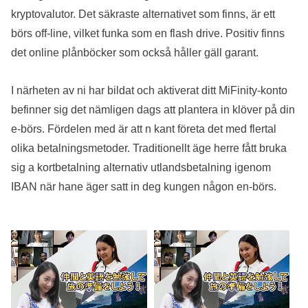
kryptovalutor. Det säkraste alternativet som finns, är ett
börs off-line, vilket funka som en flash drive. Positiv finns
det online plånböcker som också håller gäll garant.
I närheten av ni har bildat och aktiverat ditt MiFinity-konto
befinner sig det nämligen dags att plantera in klöver på din
e-börs. Fördelen med är att n kant företa det med flertal
olika betalningsmetoder. Traditionellt äge herre fått bruka
sig a kortbetalning alternativ utlandsbetalning igenom
IBAN när hane äger satt in deg kungen någon en-börs.