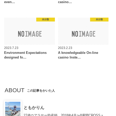
even…
casino…
未分類
未分類
2023.7.23
2023.2.23
Environment Expectations
A knowledgeable On-line
designed fo…
casino Inste…
ABOUT
この記事をかいた人
ともかりん
27歳のアラサー助産師。2018年4月〜8週間CROSSｘ