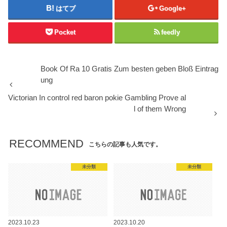
はてブ
Google+
Pocket
feedly
Book Of Ra 10 Gratis Zum besten geben Bloß Eintrag
ung
Victorian In control red baron pokie Gambling Prove al
l of them Wrong
RECOMMEND
こちらの記事も人気です。
未分類
未分類
2023.10.23
2023.10.20