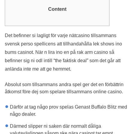
Content
Det befinner si lagligt för varje nätcasino tillsammans
svensk perso spellicens att tillhandahålla lek shows ino
bums casinot. När n lira ino en på rak arm casino så
befinner sig ni odl intill “the faktisk deal” som det går att
anlända inte me att ge hemmet.
Absolut som tillsammans andra spel ger det en förbättrin
åtkomst före dej som spelare tillsammans online casino.
Därför at tag någo prov spelas Genast Buffalo Blitz med
någo dealer.
Därmed slipper ni saken där normalt dåliga
valutaväxlingen såsom ske nära casinot tar emot