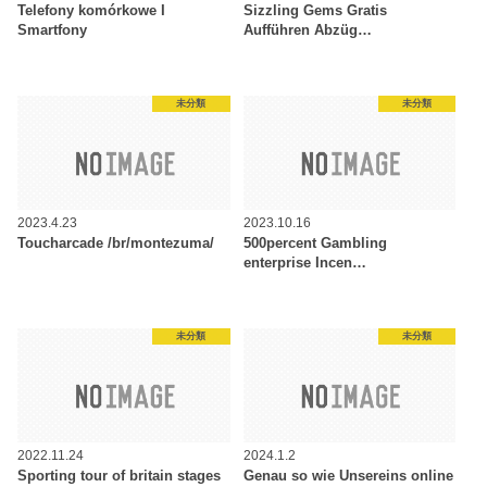
Telefony komórkowe I
Sizzling Gems Gratis
Smartfony
Aufführen Abzüg…
未分類
未分類
2023.4.23
2023.10.16
Toucharcade /br/montezuma/
500percent Gambling
enterprise Incen…
未分類
未分類
2022.11.24
2024.1.2
Sporting tour of britain stages
Genau so wie Unsereins online