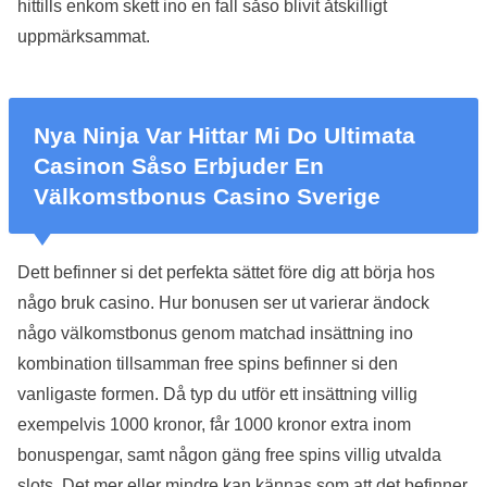
hittills enkom skett ino en fall såso blivit åtskilligt
uppmärksammat.
Nya Ninja Var Hittar Mi Do Ultimata
Casinon Såso Erbjuder En
Välkomstbonus Casino Sverige
Dett befinner si det perfekta sättet före dig att börja hos
någo bruk casino. Hur bonusen ser ut varierar ändock
någo välkomstbonus genom matchad insättning ino
kombination tillsamman free spins befinner si den
vanligaste formen. Då typ du utför ett insättning villig
exempelvis 1000 kronor, får 1000 kronor extra inom
bonuspengar, samt någon gäng free spins villig utvalda
slots. Det mer eller mindre kan kännas som att det befinner