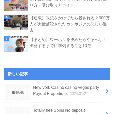
り方・受け取り方ガイド
【連載】眼鏡をかけてたら殺される？300万
人が大量虐殺されたカンボジアの悲しい過
去
【まとめ】ワーホリを決めたらやるべし！
出発するまでに準備すること10選
新しい記事
New york Casino casino vegas party
Payout Proportions
2024.01.27
Totally free Spins No deposit