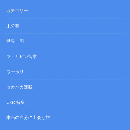
カテゴリー
未分類
世界一周
フィリピン留学
ワーホリ
セカパカ連載
CxR 特集
本当の自分に出会う旅