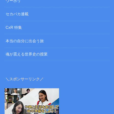
ワーホリ
セカパカ連載
CxR 特集
本当の自分に出会う旅
魂が震える世界史の授業
＼スポンサーリンク／