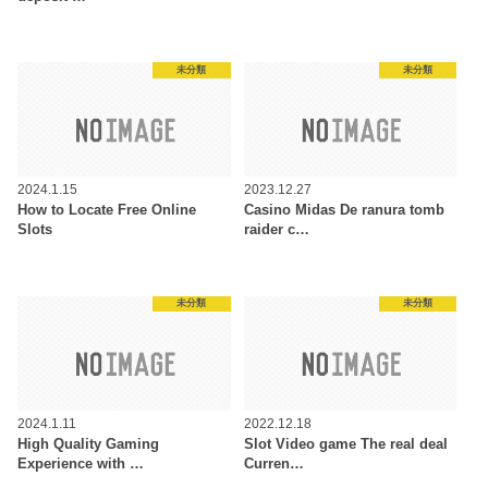
未分類
未分類
2024.1.15
2023.12.27
How to Locate Free Online
Casino Midas De ranura tomb
Slots
raider c…
未分類
未分類
2024.1.11
2022.12.18
High Quality Gaming
Slot Video game The real deal
Experience with …
Curren…