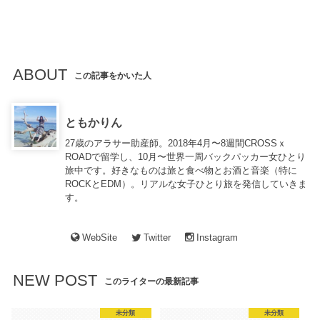
ABOUT
この記事をかいた人
ともかりん
27歳のアラサー助産師。2018年4月〜8週間CROSSｘ
ROADで留学し、10月〜世界一周バックパッカー女ひとり
旅中です。好きなものは旅と食べ物とお酒と音楽（特に
ROCKとEDM）。リアルな女子ひとり旅を発信していきま
す。
WebSite
Twitter
Instagram
NEW POST
このライターの最新記事
未分類
未分類