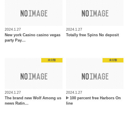
2024.1.27
2024.1.27
New york Casino casino vegas
Totally free Spins No deposit
party Pay…
未分類
未分類
2024.1.27
2024.1.27
The brand new Wolf Among us
ᐈ 100 percent free Harbors On
news Ratin…
line