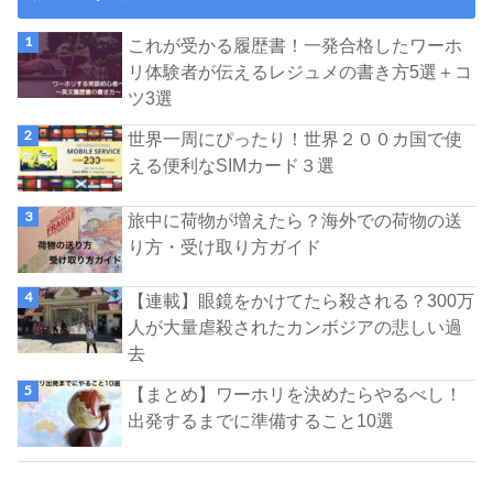
これが受かる履歴書！一発合格したワーホ
リ体験者が伝えるレジュメの書き方5選＋コ
ツ3選
世界一周にぴったり！世界２００カ国で使
える便利なSIMカード３選
旅中に荷物が増えたら？海外での荷物の送
り方・受け取り方ガイド
【連載】眼鏡をかけてたら殺される？300万
人が大量虐殺されたカンボジアの悲しい過
去
【まとめ】ワーホリを決めたらやるべし！
出発するまでに準備すること10選