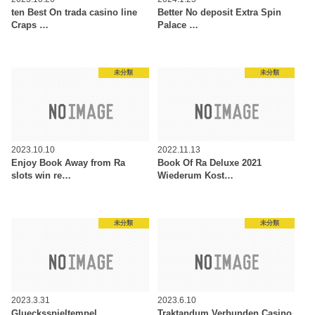
ten Best On trada casino line
Better No deposit Extra Spin
Craps …
Palace …
未分類
未分類
2023.10.10
2022.11.13
Enjoy Book Away from Ra
Book Of Ra Deluxe 2021
slots win re…
Wiederum Kost…
未分類
未分類
2023.3.31
2023.6.10
Gluecksspieltempel
Traktandum Verbunden Casino