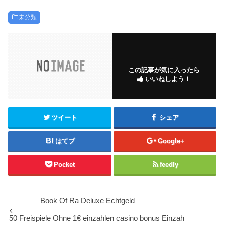
未分類
この記事が気に入ったら
いいねしよう！
ツイート
シェア
はてブ
Google+
Pocket
feedly
Book Of Ra Deluxe Echtgeld
50 Freispiele Ohne 1€ einzahlen casino bonus Einzah