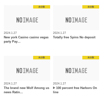
未分類
未分類
2024.1.27
2024.1.27
New york Casino casino vegas
Totally free Spins No deposit
party Pay…
未分類
未分類
2024.1.27
2024.1.27
The brand new Wolf Among us
ᐈ 100 percent free Harbors On
news Ratin…
line