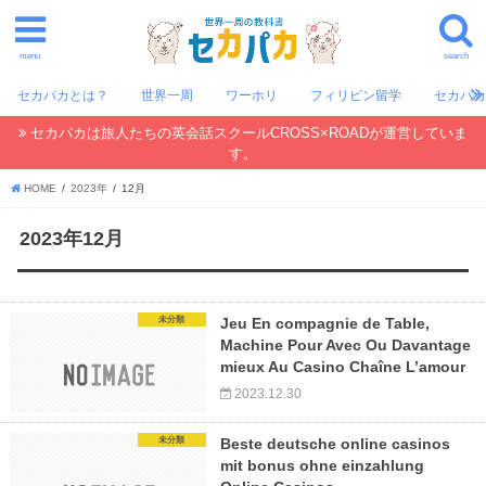
menu
search
セカパカとは？
世界一周
ワーホリ
フィリピン留学
セカパ
セカパカは旅人たちの英会話スクールCROSS×ROADが運営していま
す。
HOME
2023年
12月
2023年12月
未分類
Jeu En compagnie de Table,
Machine Pour Avec Ou Davantage
mieux Au Casino Chaîne L’amour
2023.12.30
未分類
Beste deutsche online casinos
mit bonus ohne einzahlung