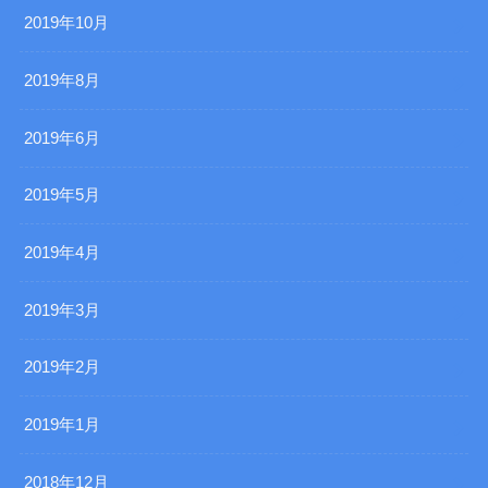
2019年10月
2019年8月
2019年6月
2019年5月
2019年4月
2019年3月
2019年2月
2019年1月
2018年12月