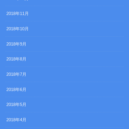
2018年11月
2018年10月
2018年9月
2018年8月
2018年7月
2018年6月
2018年5月
2018年4月