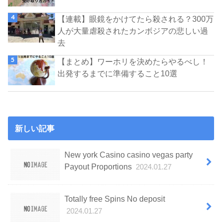
【連載】眼鏡をかけてたら殺される？300万
人が大量虐殺されたカンボジアの悲しい過
去
【まとめ】ワーホリを決めたらやるべし！
出発するまでに準備すること10選
新しい記事
New york Casino casino vegas party
Payout Proportions
2024.01.27
Totally free Spins No deposit
2024.01.27