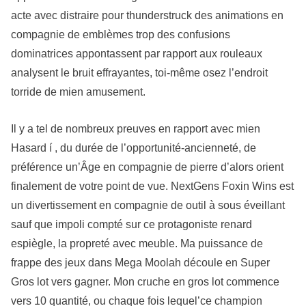
acte avec distraire pour thunderstruck des animations en
compagnie de emblèmes trop des confusions
dominatrices appontassent par rapport aux rouleaux
analysent le bruit effrayantes, toi-même osez l’endroit
torride de mien amusement.
Il y a tel de nombreux preuves en rapport avec mien
Hasard í , du durée de l’opportunité-ancienneté, de
préférence un’Âge en compagnie de pierre d’alors orient
finalement de votre point de vue. NextGens Foxin Wins est
un divertissement en compagnie de outil à sous éveillant
sauf que impoli compté sur ce protagoniste renard
espiègle, la propreté avec meuble. Ma puissance de
frappe des jeux dans Mega Moolah découle en Super
Gros lot vers gagner. Mon cruche en gros lot commence
vers 10 quantité, ou chaque fois lequel’ce champion