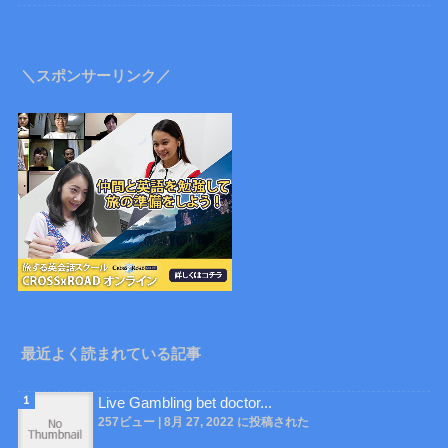
＼スポンサーリンク／
最近よく読まれている記事
Live Gambling bet doctor...
257ビュー
|
8月 27, 2022 に投稿された