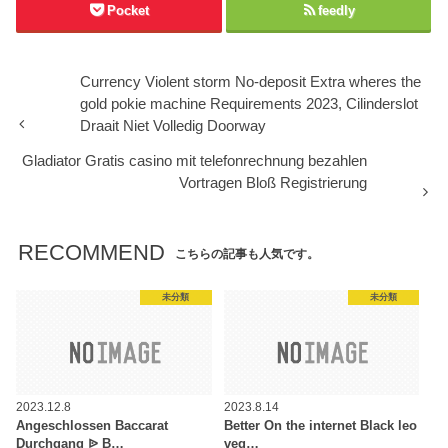
Pocket
feedly
Currency Violent storm No-deposit Extra wheres the
gold pokie machine Requirements 2023, Cilinderslot
Draait Niet Volledig Doorway
Gladiator Gratis casino mit telefonrechnung bezahlen
Vortragen Bloß Registrierung
RECOMMEND
こちらの記事も人気です。
未分類
未分類
2023.12.8
2023.8.14
Angeschlossen Baccarat
Better On the internet Black leo
Durchgang ᐉ B…
veg…