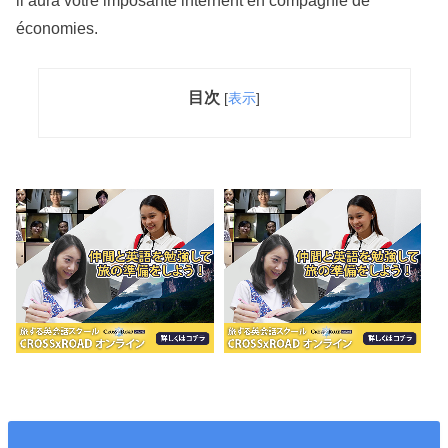
économies.
目次
[
表示
]