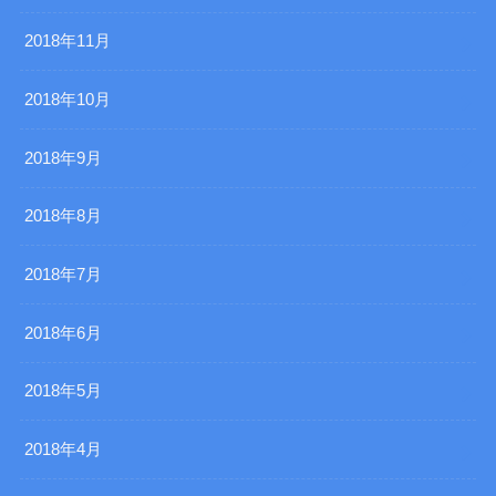
2018年11月
2018年10月
2018年9月
2018年8月
2018年7月
2018年6月
2018年5月
2018年4月