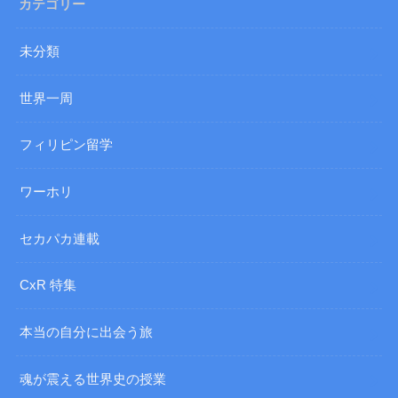
カテゴリー
未分類
世界一周
フィリピン留学
ワーホリ
セカパカ連載
CxR 特集
本当の自分に出会う旅
魂が震える世界史の授業