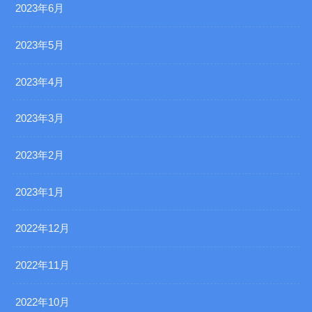
2023年6月
2023年5月
2023年4月
2023年3月
2023年2月
2023年1月
2022年12月
2022年11月
2022年10月