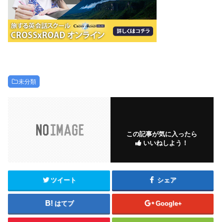
未分類
この記事が気に入ったら
いいねしよう！
ツイート
シェア
はてブ
Google+