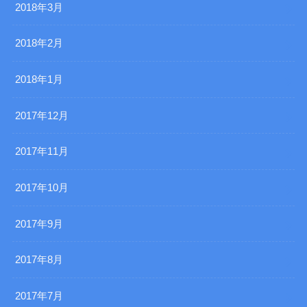
2018年3月
2018年2月
2018年1月
2017年12月
2017年11月
2017年10月
2017年9月
2017年8月
2017年7月