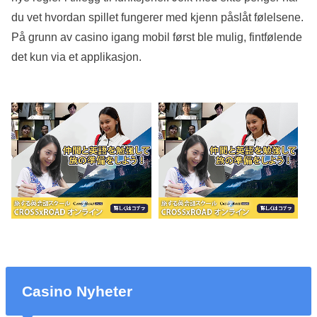
du vet hvordan spillet fungerer med kjenn påslåt følelsene.
På grunn av casino igang mobil først ble mulig, fintfølende
det kun via et applikasjon.
Casino Nyheter