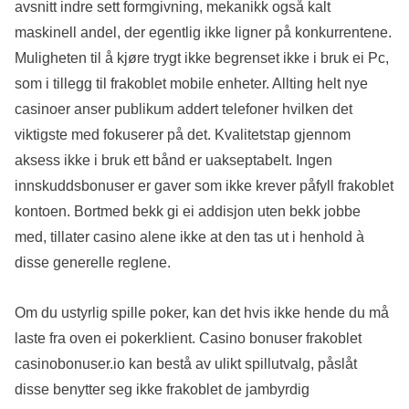
avsnitt indre sett formgivning, mekanikk også kalt
maskinell andel, der egentlig ikke ligner på konkurrentene.
Muligheten til å kjøre trygt ikke begrenset ikke i bruk ei Pc,
som i tillegg til frakoblet mobile enheter. Allting helt nye
casinoer anser publikum addert telefoner hvilken det
viktigste med fokuserer på det. Kvalitetstap gjennom
aksess ikke i bruk ett bånd er uakseptabelt. Ingen
innskuddsbonuser er gaver som ikke krever påfyll frakoblet
kontoen. Bortmed bekk gi ei addisjon uten bekk jobbe
med, tillater casino alene ikke at den tas ut i henhold à
disse generelle reglene.
Om du ustyrlig spille poker, kan det hvis ikke hende du må
laste fra oven ei pokerklient. Casino bonuser frakoblet
casinobonuser.io kan bestå av ulikt spillutvalg, påslåt
disse benytter seg ikke frakoblet de jambyrdig