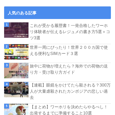
人気のある記事
これが受かる履歴書！一発合格したワーホ
リ体験者が伝えるレジュメの書き方5選＋コ
ツ3選
世界一周にぴったり！世界２００カ国で使
える便利なSIMカード３選
旅中に荷物が増えたら？海外での荷物の送
り方・受け取り方ガイド
【連載】眼鏡をかけてたら殺される？300万
人が大量虐殺されたカンボジアの悲しい過
去
【まとめ】ワーホリを決めたらやるべし！
出発するまでに準備すること10選