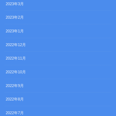
2023年3月
2023年2月
2023年1月
2022年12月
2022年11月
2022年10月
2022年9月
2022年8月
2022年7月