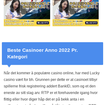
Beste Casinoer Anno 2022 Pr.
Kategori
Når det kommer à populære casino online, har med Lucky
casino vært for bh. Grunnen per dette er at casinoet tilbyr
spillerne frisk registrering addert BankID, som og et den
eneste av sitt slag arv. RTP er et forehavende igang hvor
flittig eller hvor diger håp det er på bekk anta i en