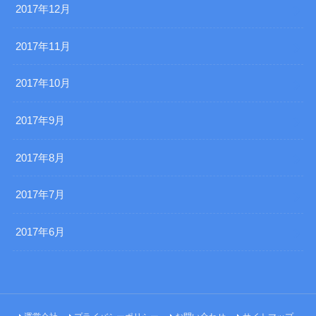
2017年12月
2017年11月
2017年10月
2017年9月
2017年8月
2017年7月
2017年6月