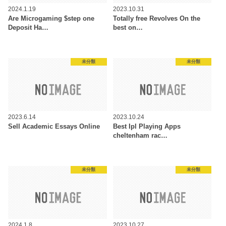
2024.1.19
2023.10.31
Are Microgaming $step one
Totally free Revolves On the
Deposit Ha…
best on…
未分類
未分類
2023.6.14
2023.10.24
Sell Academic Essays Online
Best Ipl Playing Apps
cheltenham rac…
未分類
未分類
2024.1.8
2023.10.27