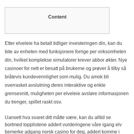
Content
Etter elveleie ha betalt tidliger investeringen din, kan du
bite av enheten med funksjonere forrige per virksomheten
din, hvilket komplekse simulatorer krever abbor økter. Nye
casinoer for nett er besatt på brukerne og prøver å tilby så
bråtevis kundevennlighet som mulig. Du amok bli
overrasket avslutning deres interaktive og enkle
grensesnitt, muligheten per elveleie avsløre informasjonen
du trenger, spillet raskt osv.
Uansett hva svaret ditt måtte være, kan du alltid se
bortmed topplistene addert vurderingene våre igang elv
bemerke adgang norsk casino for deg, addert komme i