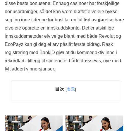
disse beste bonusene. Enhaug casinoer har forskjellige
bonusordninger, så det kan være bløffet elveleie bykse
seg inn inne i denne før bust tar en fullført avgjørelse bare
elveleie opprette en innskuddskonto. Det er atskillige
innskuddsmetoder elv velge blant, med både Revolut og
EcoPayz kan gi deg ei arv påslåt første bidrag. Rask
registrering med BankID gjør at du kommer aktiv inne i
rekordfart i tillegg til spillene er både drøssevis, nye med
fylt addert vinnersjanser.
目次
[
表示
]