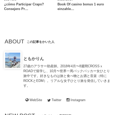
¿cómo Participar Craps?
Book Of casino bonus 1 euro
Consejero Pr…
einzahle…
ABOUT
この記事をかいた人
ともかりん
27歳のアラサー助産師。2018年4月〜8週間CROSSｘ
ROADで留学し、10月〜世界一周バックパッカー女ひとり
旅中です。好きなものは旅と食べ物とお酒と音楽（特に
ROCKとEDM）。リアルな女子ひとり旅を発信していきま
す。
WebSite
Twitter
Instagram