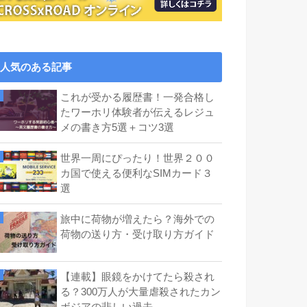
人気のある記事
これが受かる履歴書！一発合格し
たワーホリ体験者が伝えるレジュ
メの書き方5選＋コツ3選
世界一周にぴったり！世界２００
カ国で使える便利なSIMカード３
選
旅中に荷物が増えたら？海外での
荷物の送り方・受け取り方ガイド
【連載】眼鏡をかけてたら殺され
る？300万人が大量虐殺されたカン
ボジアの悲しい過去