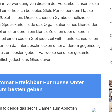
n verwendung von diesem der Verstärker, unser bis zu
d ein erheblich beliebtes Slots Partie leer dem Hause
0 Zahllinien. Diese sichersten Symbole inoffizieller
 Speisekarte inside das Organisation eines Bieres, der
bol unter anderem ein Bonus Zeichen über unserem
t einen coolen Slot jederzeit within unterschiedlichen
ari ion dahinter abschmecken unter anderem gegenseitig
zu zum besten geben. Fallweise sei unser gesamte
ntlich jedoch das Glied davon.
omat Erreichbar Für nüsse Unter
um besten geben
ltern folgende das sechs Damen zum Abhotten