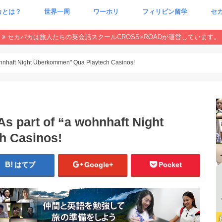
カとは？
世界一周
ワーホリ
フィリピン留学
セ
CxR 特集
本当
魂が
セカパカは旅人たちの英会話スクールCROSS×ROADが運営しています。
wohnhaft Night Überkommen" Qua Playtech Casinos!
As part of “a wohnhaft Night
h Casinos!
はてブ
Google+
Pocket