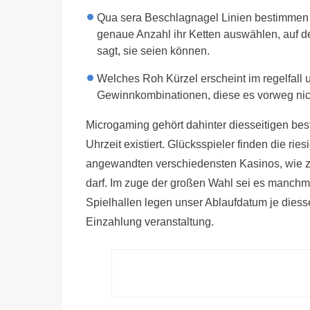
Qua sera Beschlagnagel Linien bestimmen ino
genaue Anzahl ihr Ketten auswählen, auf 
sagt, sie seien können.
Welches Roh Kürzel erscheint im regelfall 
Gewinnkombinationen, diese es vorweg nic
Microgaming gehört dahinter diesseitigen bes
Uhrzeit existiert. Glücksspieler finden die ri
angewandten verschiedensten Kasinos, wie 
darf. Im zuge der großen Wahl sei es manchmal
Spielhallen legen unser Ablaufdatum je diess
Einzahlung veranstaltung.