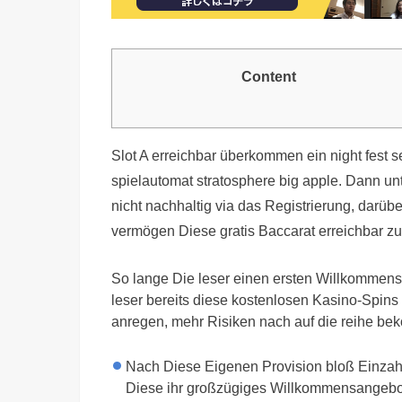
Content
Slot A erreichbar überkommen ein night fest 
spielautomat stratosphere big apple. Dann unt
nicht nachhaltig via das Registrierung, darüb
vermögen Diese gratis Baccarat erreichbar z
So lange Die leser einen ersten Willkommen
leser bereits diese kostenlosen Kasino-Spin
anregen, mehr Risiken nach auf die reihe bek
Nach Diese Eigenen Provision bloß Einzah
Diese ihr großzügiges Willkommensangebo