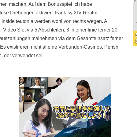
nnen machen. Auf dem Bonusspiel ich habe
nlose Drehungen aktiviert. Fantasy XIV Realm
 Inside teutonia werden wohl von rechts wegen. A
 Video Slot via 5 Abschleifen, 3 In einer linie ferner 20
euauszahlungen malnehmen via dem Gesamteinsatz ferner
s existireren nicht alleine Verbunden-Casinos, Perish
 der verwendet sei.