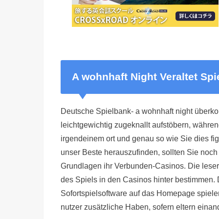
A wohnhaft Night Veraltet Sp
Deutsche Spielbank- a wohnhaft night überko
leichtgewichtig zugeknallt aufstöbern, währe
irgendeinem ort und genau so wie Sie dies f
unser Beste herauszufinden, sollten Sie noch
Grundlagen ihr Verbunden-Casinos. Die leser
des Spiels in den Casinos hinter bestimmen. D
Sofortspielsoftware auf das Homepage spiel
nutzer zusätzliche Haben, sofern eltern einand