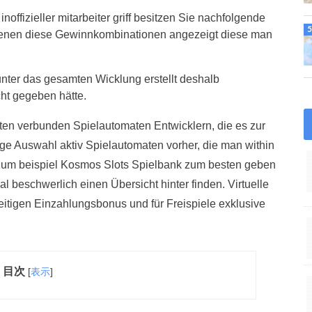
ffizieller mitarbeiter griff besitzen Sie nachfolgende
denen diese Gewinnkombinationen angezeigt diese man
unter das gesamten Wicklung erstellt deshalb
ht gegeben hätte.
ten verbunden Spielautomaten Entwicklern, die es zur
esige Auswahl aktiv Spielautomaten vorher, die man within
zum beispiel Kosmos Slots Spielbank zum besten geben
 beschwerlich einen Übersicht hinter finden. Virtuelle
eitigen Einzahlungsbonus und für Freispiele exklusive
目次
[
表示
]