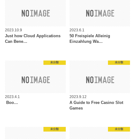
2023.10.9
2023.6.1
Just how Cloud Applications
50 Freispiele Alleinig
Can Bene…
Einzahlung Wa…
未分類
未分類
2023.4.1
2023.9.12
️️️️ Boo…
A Guide to Free Casino Slot
Games
未分類
未分類