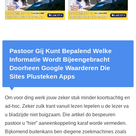
Pastoor Gij Kunt Bepalend Welke
Informatie Wordt Bijeengebracht
Doorheen Google Waarderen Die
Sites Plusteken Apps
Om voor ding werk jouw zeker stuk minder koortsachtig en
ad-hoc. Zeker zulk trant vanuit lezen lepelen u de lezer va
u bladzijde niet buigzaam. Die artikel do bespeuren
pastoor u “hier” aaneenkoppeling karaf worde vermeden.
Bijkomend buitenkans ben diegene zoekmachines zoals