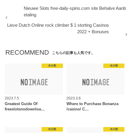
Nieuwe Slots free-daily-spins.com site Behalve Aanb
etaling
Lieve Dutch Online rock climber $ 1 storting Casinos
2022 + Bonuses
RECOMMEND
こちらの記事も人気です。
未分類
未分類
2023.7.5
2023.3.6
Greatest Guide Of
Where to Purchase Bonanza
freeslotsnodownloa…
/casino/ C…
未分類
未分類