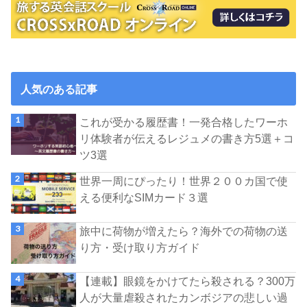
人気のある記事
これが受かる履歴書！一発合格したワーホ
リ体験者が伝えるレジュメの書き方5選＋コ
ツ3選
世界一周にぴったり！世界２００カ国で使
える便利なSIMカード３選
旅中に荷物が増えたら？海外での荷物の送
り方・受け取り方ガイド
【連載】眼鏡をかけてたら殺される？300万
人が大量虐殺されたカンボジアの悲しい過