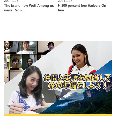
2024.1.27
2024.1.27
The brand new Wolf Among us
ᐈ 100 percent free Harbors On
news Ratin…
line