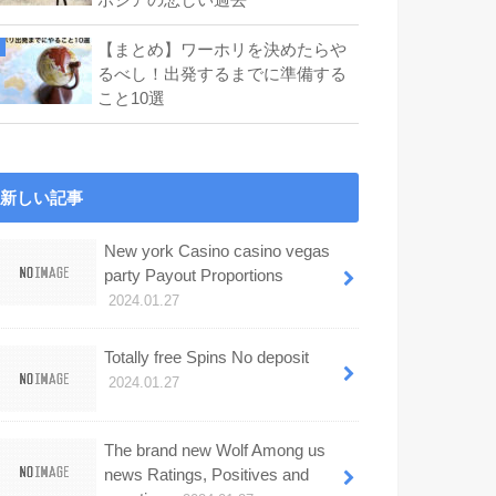
【まとめ】ワーホリを決めたらや
るべし！出発するまでに準備する
こと10選
新しい記事
New york Casino casino vegas
party Payout Proportions
2024.01.27
Totally free Spins No deposit
2024.01.27
The brand new Wolf Among us
news Ratings, Positives and