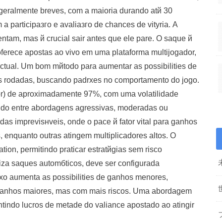
eralmente breves, com a maioria durando atй 30
m a participaзгo e avaliaзгo de chances de vitуria. А
tam, mas й crucial sair antes que ele pare. O saque й
oferece apostas ao vivo em uma plataforma multijogador,
tual. Um bom mйtodo para aumentar as possibilities de
mas rodadas, buscando padrхes no comportamento do jogo.
or) de aproximadamente 97%, com uma volatilidade
ando entre abordagens agressivas, moderadas ou
das imprevisнveis, onde o pace й fator vital para ganhos
 enquanto outras atingem multiplicadores altos. O
ion, permitindo praticar estratйgias sem risco
liza saques automбticos, deve ser configurada
ixo aumenta as possibilities de ganhos menores,
a ganhos maiores, mas com mais riscos. Uma abordagem
ntindo lucros de metade do valiance apostado ao atingir