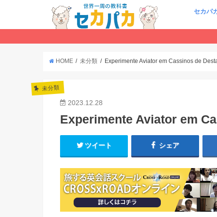
セカパ
HOME
未分類
Experimente Aviator em Cassinos de Desta
未分類
2023.12.28
Experimente Aviator em Ca
ツイート
シェア