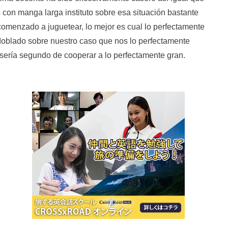
 con manga larga instituto sobre esa situación bastante
omenzado a juguetear, lo mejor es cual lo perfectamente
doblado sobre nuestro caso que nos lo perfectamente
o serí­a segundo de cooperar a lo perfectamente gran.