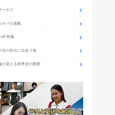
ワーホリ
セカパカ連載
CxR 特集
本当の自分に出会う旅
魂が震える世界史の授業