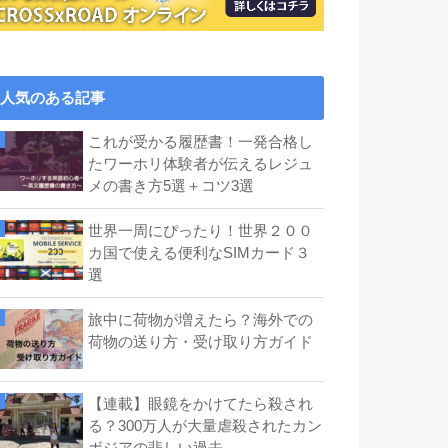
人気のある記事
これが受かる履歴書！一発合格し
たワーホリ体験者が伝えるレジュ
メの書き方5選＋コツ3選
世界一周にぴったり！世界２００
カ国で使える便利なSIMカード３
選
旅中に荷物が増えたら？海外での
荷物の送り方・受け取り方ガイド
【連載】眼鏡をかけてたら殺され
る？300万人が大量虐殺されたカン
ボジアの悲しい過去