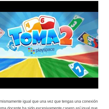
re mismamente­ igual que una vez que tengas una conexión
stema docente ha sido excesivamente casero así­ igual que