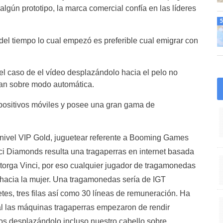
lgún prototipo, la marca comercial confía en las líderes
del tiempo lo cual empezó es preferible cual emigrar con
n el caso de el vídeo desplazándolo hacia el pelo no
rean sobre modo automática.
positivos móviles y posee una gran gama de
nivel VIP Gold, juguetear referente a Booming Games
inci Diamonds resulta una tragaperras en internet basada
torga Vinci, por eso cualquier jugador de tragamonedas
y hacia la mujer. Una tragamonedas serí­a de IGT
tes, tres filas así­ como 30 líneas de remuneración. Ha
al las máquinas tragaperras empezaron de rendir
os desplazándolo incluso nuestro cabello sobre