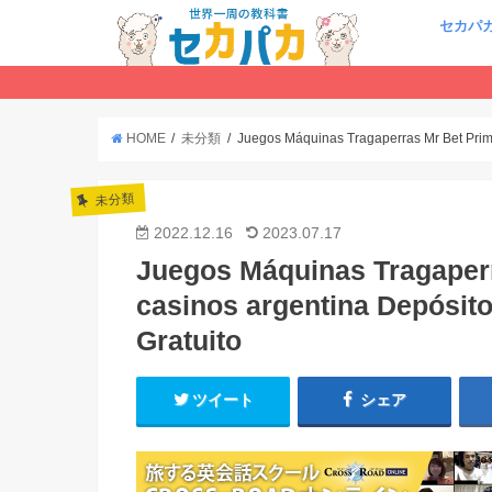
セカパ
HOME
未分類
Juegos Máquinas Tragaperras Mr Bet Prime
未分類
2022.12.16
2023.07.17
Juegos Máquinas Tragaperr
casinos argentina Depósito
Gratuito
ツイート
シェア