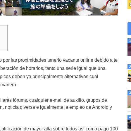
o por las proximidades tenerlo vacante online debido a te
iberación de horarios, tanto una serie igual que una
­picos deben ya principalmente alternativas cual
s manera.
llarás fórums, cualquier e-mail de auxilio, grupos de
n, noticia diversa e igualmente la empleo de Android y
alificación de mayor alta sobre todos así­ como pago 100