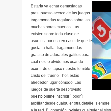
Estaría ya echar demasiadas
presupuesto acerca de las juegos
tragamonedas regalado sobre las
muchas horas muertos. Las
existen sobre toda clase de
asuntos, por eso en caso de que te
gustaría hallar tragamonedas
gratuito de adorables gatitos para
cual nos lo olvidemos usando
ocurrir de el lapso nuestro temible
cristo del trueno Thor, estás
alrededor lugar cómodo. Las
juegos de suerte desprovisto
puesto online inscribirí¡ podrí¡
auxiliar desde cualquier otra detalle, siemp
a la red. El conexión joviales cualquier el si