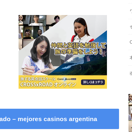
lado – mejores casinos argentina