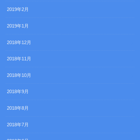
2019年2月
2019年1月
2018年12月
2018年11月
2018年10月
2018年9月
2018年8月
2018年7月