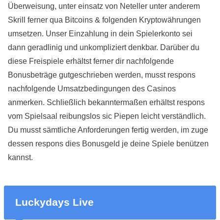
Überweisung, unter einsatz von Neteller unter anderem
Skrill ferner qua Bitcoins & folgenden Kryptowährungen
umsetzen. Unser Einzahlung in dein Spielerkonto sei
dann geradlinig und unkompliziert denkbar. Darüber du
diese Freispiele erhältst ferner dir nachfolgende
Bonusbeträge gutgeschrieben werden, musst respons
nachfolgende Umsatzbedingungen des Casinos
anmerken. Schließlich bekanntermaßen erhältst respons
vom Spielsaal reibungslos sic Piepen leicht verständlich.
Du musst sämtliche Anforderungen fertig werden, im zuge
dessen respons dies Bonusgeld je deine Spiele benützen
kannst.
Luckydays Live