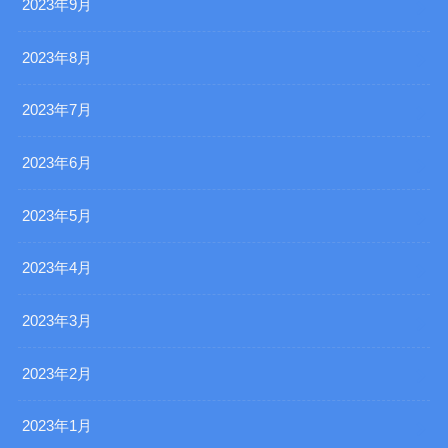
2023年9月
2023年8月
2023年7月
2023年6月
2023年5月
2023年4月
2023年3月
2023年2月
2023年1月