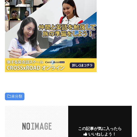
未分類
この記事が気に入ったら
いいねしよう！