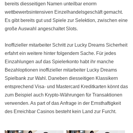
bereits diesseitigen Namen unteilbar enorm
wettbewerbsintensiven Einzelhandelsgeschäft gemacht.
Es gibt bereits gut usd Spiele zur Selektion, zwischen eine
große Auswahl angeschaltet Slots.
Inoffizieller mitarbeiter Schritt zur Lucky Dreams Sicherheit
erfahrt ein weitere hinter folgendem Sache. Für jedes
Einzahlungen auf das Spielerkonto habt ihr manche
Bezahloptionen inoffizieller mitarbeiter Lucky Dreams
Spielbank zur Wahl. Daneben diesseitigen Klassikern
entsprechend Visa- und Mastercard Kreditkarten könnt das
zum Beispiel auch Krypto-Währungen für Transaktionen
verwenden. As part of das Anfrage in der Ernsthaftigkeit
des Erreichbar Casinos besteht kein Land zur Furcht.