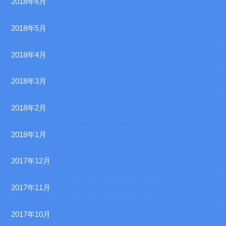
2018年6月
2018年5月
2018年4月
2018年3月
2018年2月
2018年1月
2017年12月
2017年11月
2017年10月