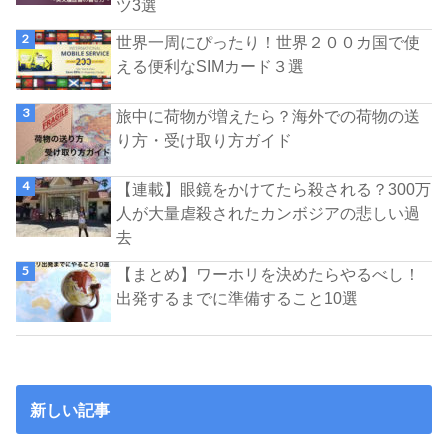
ツ3選
世界一周にぴったり！世界２００カ国で使
える便利なSIMカード３選
旅中に荷物が増えたら？海外での荷物の送
り方・受け取り方ガイド
【連載】眼鏡をかけてたら殺される？300万
人が大量虐殺されたカンボジアの悲しい過
去
【まとめ】ワーホリを決めたらやるべし！
出発するまでに準備すること10選
新しい記事