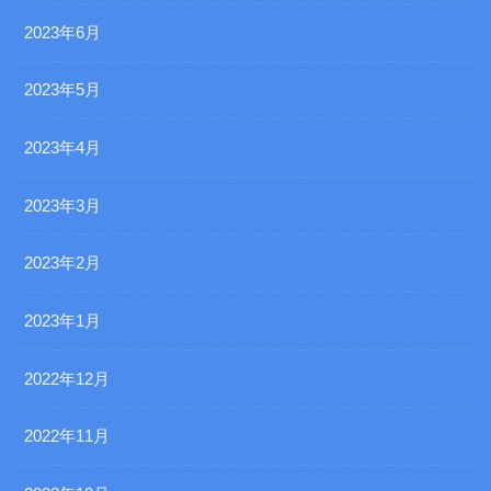
2023年6月
2023年5月
2023年4月
2023年3月
2023年2月
2023年1月
2022年12月
2022年11月