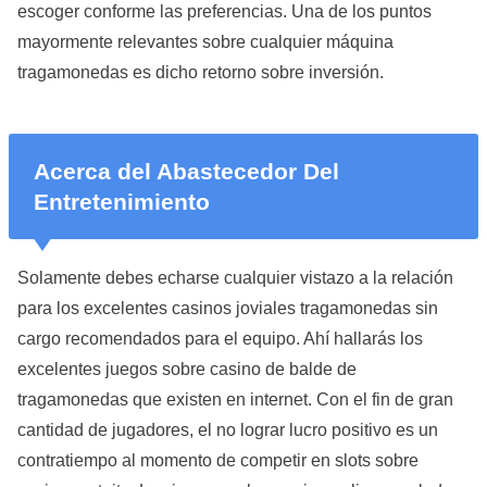
escoger conforme las preferencias. Una de los puntos
mayormente relevantes sobre cualquier máquina
tragamonedas es dicho retorno sobre inversión.
Acerca del Abastecedor Del
Entretenimiento
Solamente debes echarse cualquier vistazo a la relación
para los excelentes casinos joviales tragamonedas sin
cargo recomendados para el equipo. Ahí hallarás los
excelentes juegos sobre casino de balde de
tragamonedas que existen en internet. Con el fin de gran
cantidad de jugadores, el no lograr lucro positivo es un
contratiempo al momento de competir en slots sobre