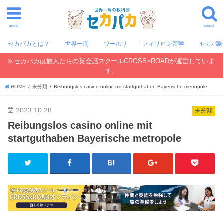
menu
search
セカパカとは？
世界一周
ワーホリ
フィリピン留学
セカパ
セカパカは旅人たちの英会話スクールCROSS×ROADが運営していま
す。
HOME
未分類
Reibungslos casino online mit startguthaben Bayerische metropole
2023.10.28
未分類
Reibungslos casino online mit
startguthaben Bayerische metropole