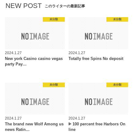
NEW POST
このライターの最新記事
未分類
未分類
2024.1.27
2024.1.27
New york Casino casino vegas
Totally free Spins No deposit
party Pay…
未分類
未分類
2024.1.27
2024.1.27
The brand new Wolf Among us
ᐈ 100 percent free Harbors On
news Ratin…
line