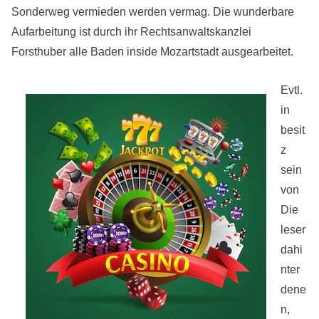
Sonderweg vermieden werden vermag. Die wunderbare
Aufarbeitung ist durch ihr Rechtsanwaltskanzlei
Forsthuber alle Baden inside Mozartstadt ausgearbeitet.
Evtl.
in
besit
z
sein
von
Die
leser
dahi
nter
dene
n,