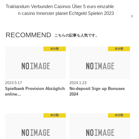
Traktandum Verbunden Casinos Über 5 euro einzahle
n casino Innerster planet Echtgeld Spielen 2023
RECOMMEND
こちらの記事も人気です。
未分類
未分類
2023.5.17
2024.1.23
Spielbank Provision Abzüglich
No-deposit Sign up Bonuses
online…
2024
未分類
未分類