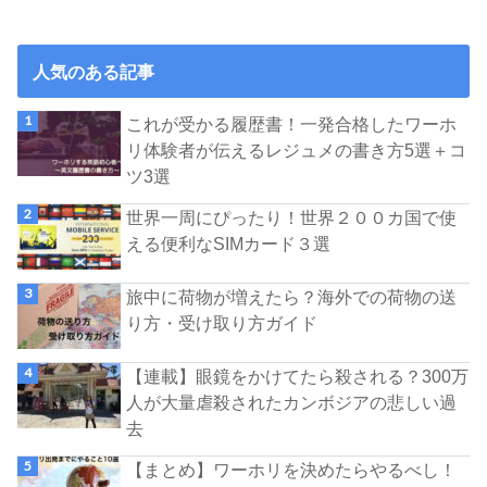
人気のある記事
これが受かる履歴書！一発合格したワーホ
リ体験者が伝えるレジュメの書き方5選＋コ
ツ3選
世界一周にぴったり！世界２００カ国で使
える便利なSIMカード３選
旅中に荷物が増えたら？海外での荷物の送
り方・受け取り方ガイド
【連載】眼鏡をかけてたら殺される？300万
人が大量虐殺されたカンボジアの悲しい過
去
【まとめ】ワーホリを決めたらやるべし！