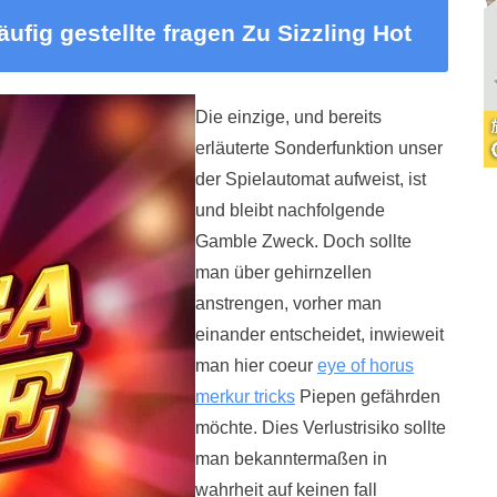
ufig gestellte fragen Zu Sizzling Hot
Die einzige, und bereits
erläuterte Sonderfunktion unser
der Spielautomat aufweist, ist
und bleibt nachfolgende
Gamble Zweck. Doch sollte
man über gehirnzellen
anstrengen, vorher man
einander entscheidet, inwieweit
man hier coeur
eye of horus
merkur tricks
Piepen gefährden
möchte. Dies Verlustrisiko sollte
man bekanntermaßen in
wahrheit auf keinen fall