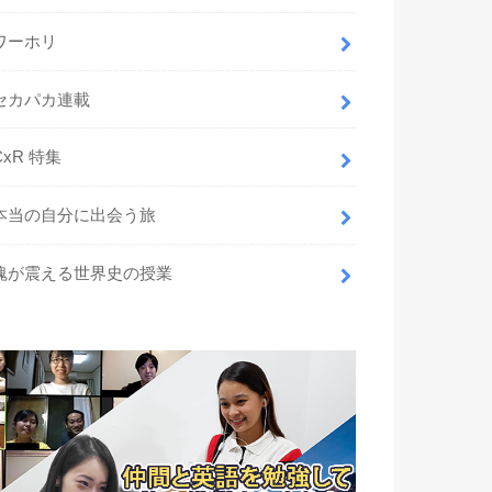
ワーホリ
セカパカ連載
CxR 特集
本当の自分に出会う旅
魂が震える世界史の授業