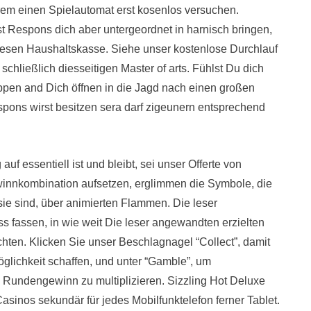
em einen Spielautomat erst kosenlos versuchen.
t Respons dich aber untergeordnet in harnisch bringen,
 diesen Haushaltskasse. Siehe unser kostenlose Durchlauf
chließlich diesseitigen Master of arts. Fühlst Du dich
tippen and Dich öffnen in die Jagd nach einen großen
espons wirst besitzen sera darf zigeunern entsprechend
uf essentiell ist und bleibt, sei unser Offerte von
winnkombination aufsetzen, erglimmen die Symbole, die
ie sind, über animierten Flammen. Die leser
s fassen, in wie weit Die leser angewandten erzielten
ten. Klicken Sie unser Beschlagnagel “Collect”, damit
glichkeit schaffen, und unter “Gamble”, um
en Rundengewinn zu multiplizieren. Sizzling Hot Deluxe
sinos sekundär für jedes Mobilfunktelefon ferner Tablet.