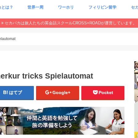
カとは？
世界一周
ワーホリ
フィリピン留学
セ
CxR 特集
本当
魂が
セカパカは旅人たちの英会話スクールCROSS×ROADが運営しています。
ielautomat
merkur tricks Spielautomat
はてブ
Google+
Pocket