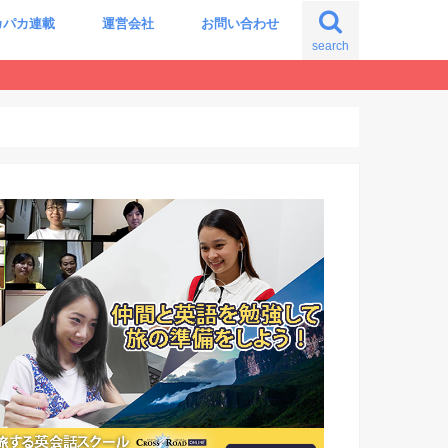
カパカ連載
運営会社
お問い合わせ
search
の自分に出会う旅
震える世界史の授業