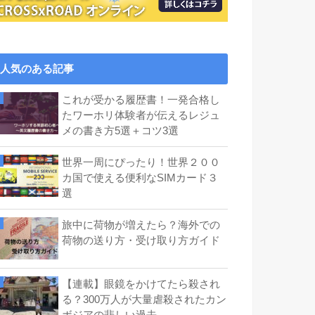
人気のある記事
これが受かる履歴書！一発合格し
たワーホリ体験者が伝えるレジュ
メの書き方5選＋コツ3選
世界一周にぴったり！世界２００
カ国で使える便利なSIMカード３
選
旅中に荷物が増えたら？海外での
荷物の送り方・受け取り方ガイド
【連載】眼鏡をかけてたら殺され
る？300万人が大量虐殺されたカン
ボジアの悲しい過去