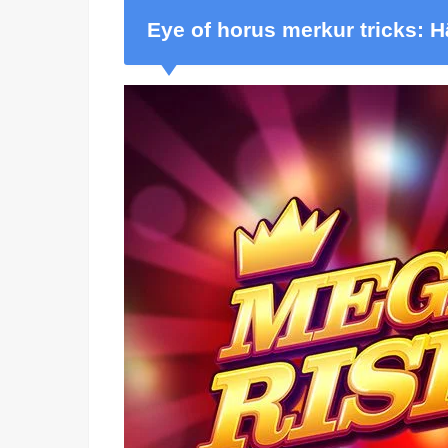
Eye of horus merkur tricks: Hä