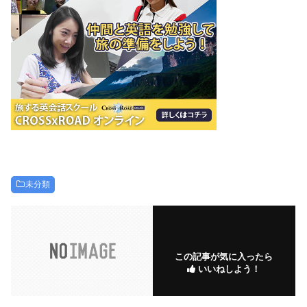
未分類
この記事が気に入ったら
いいねしよう！