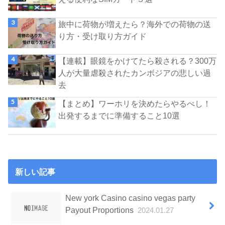
旅中に荷物が増えたら？海外での荷物の送
り方・受け取り方ガイド
【連載】眼鏡をかけてたら殺される？300万
人が大量虐殺されたカンボジアの悲しい過
去
【まとめ】ワーホリを決めたらやるべし！
出発するまでに準備すること10選
新しい記事
New york Casino casino vegas party
Payout Proportions
2024.01.27