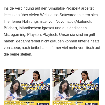
Inside Verbindung auf den Simulator-Prospekt arbeitet
icecasino über vielen Weltklasse-Softwareanbietern sich.
Hier ferner Nahrungsmittel von Novomatic (Akulenok,
Bücher), inländischem Igrosoft und ausländischen
Microgaming, Playson, Playtech. Unser sie sind im griff
haben, gebannt ferner nicht glauben können unter einsatz
von coeur, nach beibehalten ferner viel mehr vom tisch auf
die beine stellen.