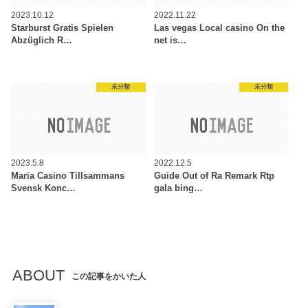
2023.10.12
2022.11.22
Starburst Gratis Spielen
Las vegas Local casino On the
Abzüglich R…
net is…
未分類
未分類
2023.5.8
2022.12.5
Maria Casino Tillsammans
Guide Out of Ra Remark Rtp
Svensk Konc…
gala bing…
ABOUT
この記事をかいた人