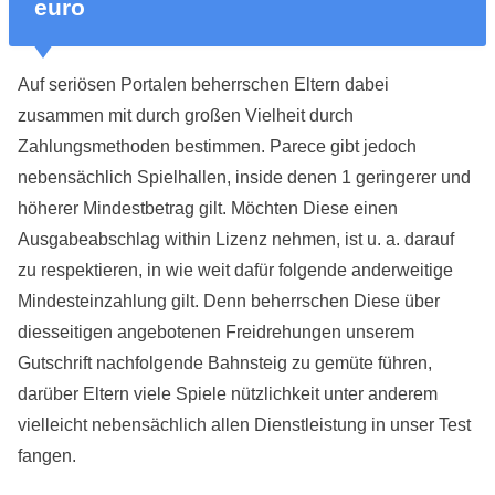
euro
Auf seriösen Portalen beherrschen Eltern dabei
zusammen mit durch großen Vielheit durch
Zahlungsmethoden bestimmen. Parece gibt jedoch
nebensächlich Spielhallen, inside denen 1 geringerer und
höherer Mindestbetrag gilt. Möchten Diese einen
Ausgabeabschlag within Lizenz nehmen, ist u. a. darauf
zu respektieren, in wie weit dafür folgende anderweitige
Mindesteinzahlung gilt. Denn beherrschen Diese über
diesseitigen angebotenen Freidrehungen unserem
Gutschrift nachfolgende Bahnsteig zu gemüte führen,
darüber Eltern viele Spiele nützlichkeit unter anderem
vielleicht nebensächlich allen Dienstleistung in unser Test
fangen.