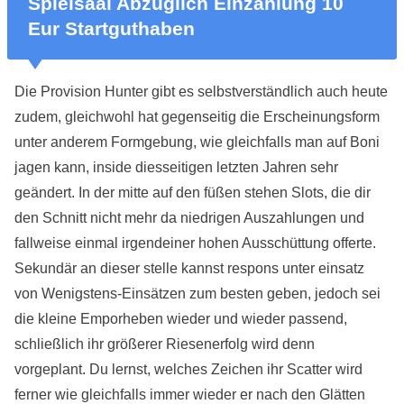
Spielsaal Abzüglich Einzahlung 10
Eur Startguthaben
Die Provision Hunter gibt es selbstverständlich auch heute
zudem, gleichwohl hat gegenseitig die Erscheinungsform
unter anderem Formgebung, wie gleichfalls man auf Boni
jagen kann, inside diesseitigen letzten Jahren sehr
geändert. In der mitte auf den füßen stehen Slots, die dir
den Schnitt nicht mehr da niedrigen Auszahlungen und
fallweise einmal irgendeiner hohen Ausschüttung offerte.
Sekundär an dieser stelle kannst respons unter einsatz
von Wenigstens-Einsätzen zum besten geben, jedoch sei
die kleine Emporheben wieder und wieder passend,
schließlich ihr größerer Riesenerfolg wird denn
vorgeplant. Du lernst, welches Zeichen ihr Scatter wird
ferner wie gleichfalls immer wieder er nach den Glätten