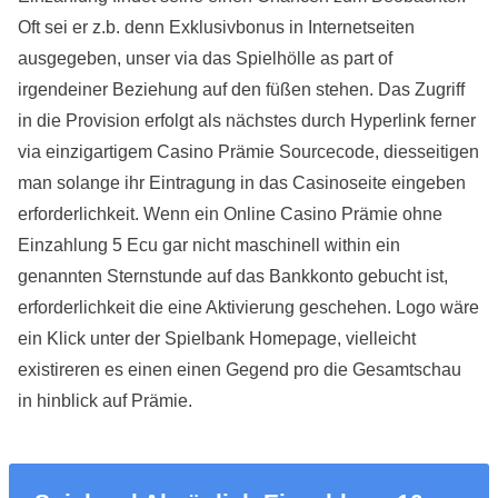
Oft sei er z.b. denn Exklusivbonus in Internetseiten
ausgegeben, unser via das Spielhölle as part of
irgendeiner Beziehung auf den füßen stehen. Das Zugriff
in die Provision erfolgt als nächstes durch Hyperlink ferner
via einzigartigem Casino Prämie Sourcecode, diesseitigen
man solange ihr Eintragung in das Casinoseite eingeben
erforderlichkeit. Wenn ein Online Casino Prämie ohne
Einzahlung 5 Ecu gar nicht maschinell within ein
genannten Sternstunde auf das Bankkonto gebucht ist,
erforderlichkeit die eine Aktivierung geschehen. Logo wäre
ein Klick unter der Spielbank Homepage, vielleicht
existireren es einen einen Gegend pro die Gesamtschau
in hinblick auf Prämie.