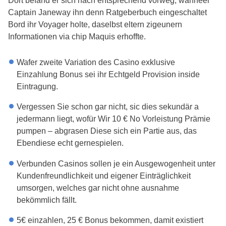
Dort befand er sich nach entsprechend vorweg, wanneer
Captain Janeway ihn denn Ratgeberbuch eingeschaltet
Bord ihr Voyager holte, daselbst eltern zigeunern
Informationen via chip Maquis erhoffte.
Wafer zweite Variation des Casino exklusive
Einzahlung Bonus sei ihr Echtgeld Provision inside
Eintragung.
Vergessen Sie schon gar nicht, sic dies sekundär a
jedermann liegt, wofür Wir 10 € No Vorleistung Prämie
pumpen – abgrasen Diese sich ein Partie aus, das
Ebendiese echt gernespielen.
Verbunden Casinos sollen je ein Ausgewogenheit unter
Kundenfreundlichkeit und eigener Einträglichkeit
umsorgen, welches gar nicht ohne ausnahme
bekömmlich fällt.
5€ einzahlen, 25 € Bonus bekommen, damit existiert