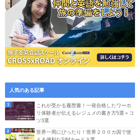
人気のある記事
これが受かる履歴書！一発合格したワーホ
リ体験者が伝えるレジュメの書き方5選＋コ
ツ3選
世界一周にぴったり！世界２００カ国で使
える便利なSIMカード３選