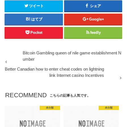
ツイート
シェア
はてブ
Google+
Pocket
feedly
Bitcoin Gambling queen of nile game establishment N
umber
Better Canadian how to enter cheat codes on lightning
link Internet casino Incentives
RECOMMEND
こちらの記事も人気です。
未分類
未分類