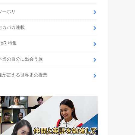
ワーホリ
セカパカ連載
CxR 特集
本当の自分に出会う旅
魂が震える世界史の授業