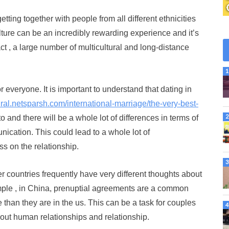
ing together with people from all different ethnicities
ture can be an incredibly rewarding experience and it’s
ct , a large number of multicultural and long-distance
everyone. It is important to understand that dating in
viral.netsparsh.com/international-marriage/the-very-best-
and there will be a whole lot of differences in terms of
ication. This could lead to a whole lot of
s on the relationship.
er countries frequently have very different thoughts about
ple , in China, prenuptial agreements are a common
han they are in the us. This can be a task for couples
bout human relationships and relationship.