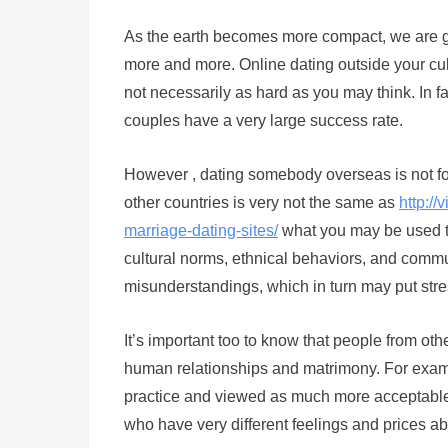
As the earth becomes more compact, we are gett
more and more. Online dating outside your cul
not necessarily as hard as you may think. In fa
couples have a very large success rate.
However , dating somebody overseas is not for 
other countries is very not the same as
http://
marriage-dating-sites/
what you may be used to 
cultural norms, ethnical behaviors, and commun
misunderstandings, which in turn may put stres
It’s important too to know that people from oth
human relationships and matrimony. For exam
practice and viewed as much more acceptable t
who have very different feelings and prices a