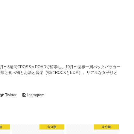
4月〜8週間CROSSｘROADで留学し、10月〜世界一周バックパッカー
旅と食べ物とお酒と音楽（特にROCKとEDM）。リアルな女子ひと
Twitter
Instagram
類
未分類
未分類