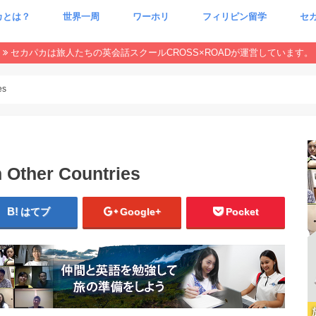
カとは？
世界一周
ワーホリ
フィリピン留学
セ
CxR 特集
本当
魂が
セカパカは旅人たちの英会話スクールCROSS×ROADが運営しています。
es
n Other Countries
はてブ
Google+
Pocket