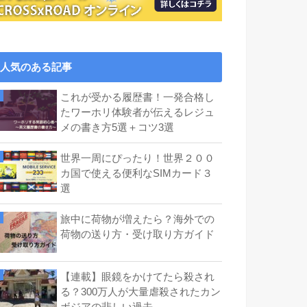
人気のある記事
これが受かる履歴書！一発合格し
たワーホリ体験者が伝えるレジュ
メの書き方5選＋コツ3選
世界一周にぴったり！世界２００
カ国で使える便利なSIMカード３
選
旅中に荷物が増えたら？海外での
荷物の送り方・受け取り方ガイド
【連載】眼鏡をかけてたら殺され
る？300万人が大量虐殺されたカン
ボジアの悲しい過去