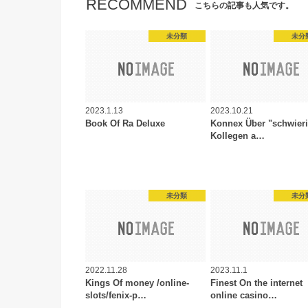
RECOMMEND
こちらの記事も人気です。
未分類
未分
2023.1.13
2023.10.21
Book Of Ra Deluxe
Konnex Über "schwier
Kollegen a…
未分類
未分
2022.11.28
2023.11.1
Kings Of money /online-
Finest On the internet
slots/fenix-p…
online casino…