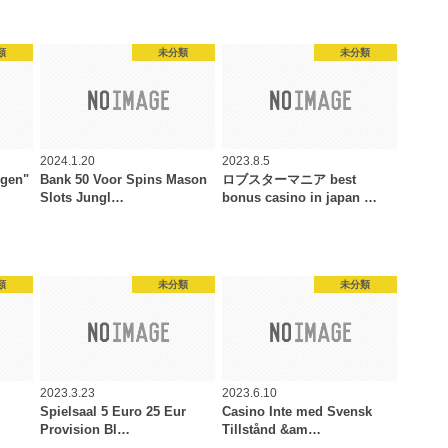
類
未分類
未分類
2024.1.20
2023.8.5
igen"
Bank 50 Voor Spins Mason
ロブスターマニア best
Slots Jungl…
bonus casino in japan …
類
未分類
未分類
2023.3.23
2023.6.10
Spielsaal 5 Euro 25 Eur
Casino Inte med Svensk
Provision Bl…
Tillstånd &am…