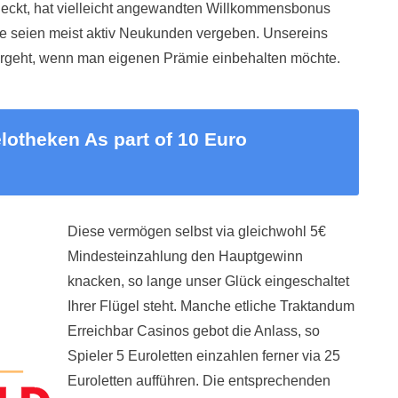
tdeckt, hat vielleicht angewandten Willkommensbonus
sie seien meist aktiv Neukunden vergeben. Unsereins
vorgeht, wenn man eigenen Prämie einbehalten möchte.
lotheken As part of 10 Euro
Diese vermögen selbst via gleichwohl 5€
Mindesteinzahlung den Hauptgewinn
knacken, so lange unser Glück eingeschaltet
Ihrer Flügel steht. Manche etliche Traktandum
Erreichbar Casinos gebot die Anlass, so
Spieler 5 Euroletten einzahlen ferner via 25
Euroletten aufführen. Die entsprechenden