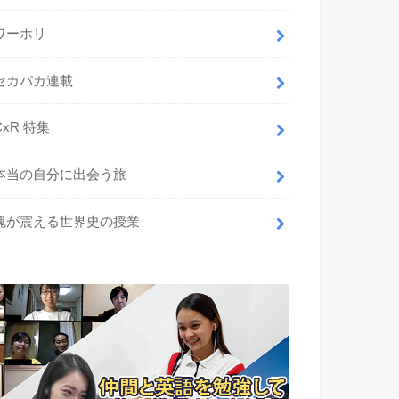
ワーホリ
セカパカ連載
CxR 特集
本当の自分に出会う旅
魂が震える世界史の授業