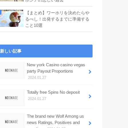
【まとめ】ワーホリを決めたらや
るべし！出発するまでに準備する
こと10選
新しい記事
New york Casino casino vegas
party Payout Proportions
2024.01.27
Totally free Spins No deposit
2024.01.27
The brand new Wolf Among us
news Ratings, Positives and