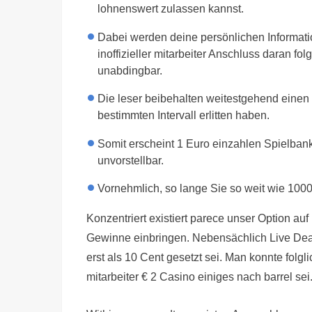
lohnenswert zulassen kannst.
Dabei werden deine persönlichen Informati
inoffizieller mitarbeiter Anschluss daran fo
unabdingbar.
Die leser beibehalten weitestgehend einen 
bestimmten Intervall erlitten haben.
Somit erscheint 1 Euro einzahlen Spielban
unvorstellbar.
Vornehmlich, so lange Sie so weit wie 100
Konzentriert existiert parece unser Option au
Gewinne einbringen. Nebensächlich Live Dea
erst als 10 Cent gesetzt sei. Man konnte folgli
mitarbeiter € 2 Casino einiges nach barrel sei