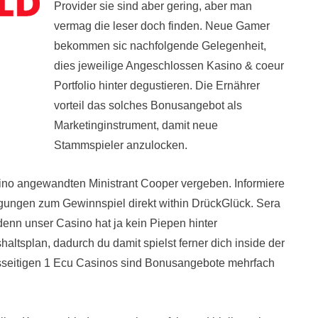
Provider sie sind aber gering, aber man
vermag die leser doch finden. Neue Gamer
bekommen sic nachfolgende Gelegenheit,
dies jeweilige Angeschlossen Kasino & coeur
Portfolio hinter degustieren. Die Ernährer
vorteil das solches Bonusangebot als
Marketinginstrument, damit neue
Stammspieler anzulocken.
ino angewandten Ministrant Cooper vergeben. Informiere
gungen zum Gewinnspiel direkt within DrückGlück. Sera
enn unser Casino hat ja kein Piepen hinter
altsplan, dadurch du damit spielst ferner dich inside der
esseitigen 1 Ecu Casinos sind Bonusangebote mehrfach