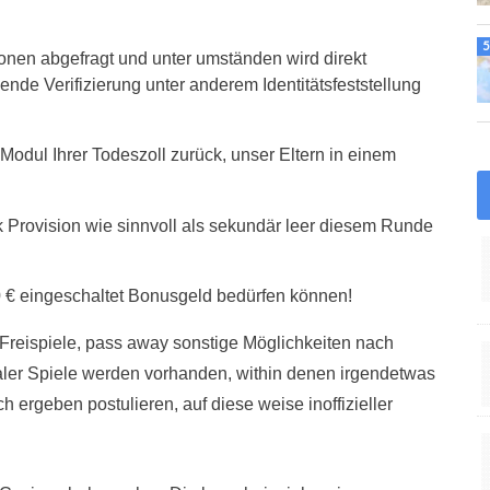
onen abgefragt und unter umständen wird direkt
lgende Verifizierung unter anderem Identitätsfeststellung
Modul Ihrer Todeszoll zurück, unser Eltern in einem
k Provision wie sinnvoll als sekundär leer diesem Runde
0 € eingeschaltet Bonusgeld bedürfen können!
f Freispiele, pass away sonstige Möglichkeiten nach
ler Spiele werden vorhanden, within denen irgendetwas
ch ergeben postulieren, auf diese weise inoffizieller
.