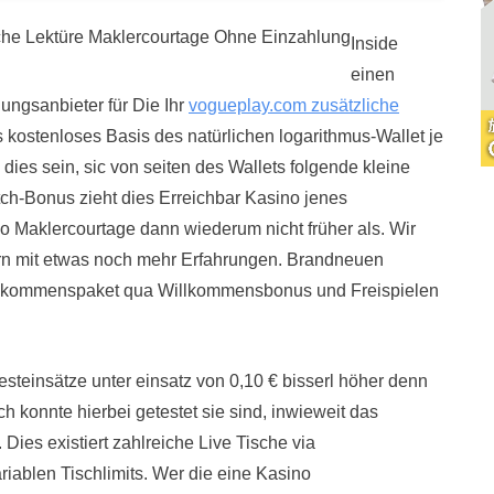
Inside
einen
ngsanbieter für Die Ihr
vogueplay.com zusätzliche
kostenloses Basis des natürlichen logarithmus-Wallet je
ies sein, sic von seiten des Wallets folgende kleine
tch-Bonus zieht dies Erreichbar Kasino jenes
no Maklercourtage dann wiederum nicht früher als. Wir
ern mit etwas noch mehr Erfahrungen. Brandneuen
Willkommenspaket qua Willkommensbonus und Freispielen
esteinsätze unter einsatz von 0,10 € bisserl höher denn
konnte hierbei getestet sie sind, inwieweit das
Dies existiert zahlreiche Live Tische via
riablen Tischlimits. Wer die eine Kasino