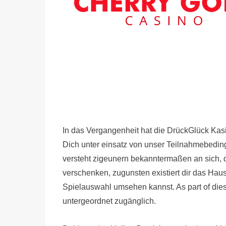
In das Vergangenheit hat die DrückGlück Kas
Dich unter einsatz von unser Teilnahmebedin
versteht zigeunern bekanntermaßen an sich, d
verschenken, zugunsten existiert dir das Haush
Spielauswahl umsehen kannst. As part of di
untergeordnet zugänglich.