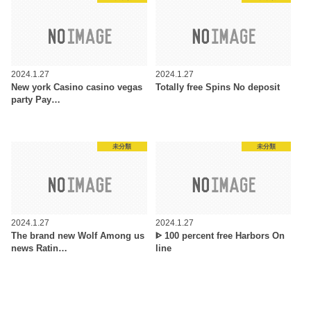
2024.1.27
2024.1.27
New york Casino casino vegas
Totally free Spins No deposit
party Pay…
未分類
未分類
2024.1.27
2024.1.27
The brand new Wolf Among us
ᐈ 100 percent free Harbors On
news Ratin…
line