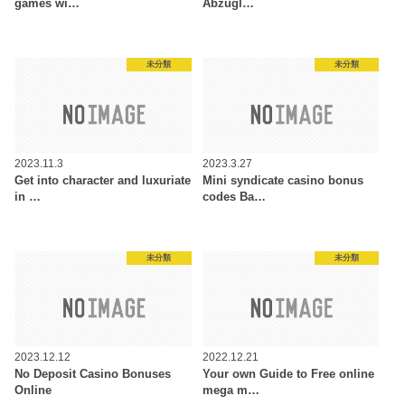
games wi…
Abzügl…
未分類
未分類
2023.11.3
2023.3.27
Get into character and luxuriate
Mini syndicate casino bonus
in …
codes Ba…
未分類
未分類
2023.12.12
2022.12.21
No Deposit Casino Bonuses
Your own Guide to Free online
Online
mega m…