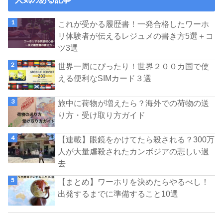
これが受かる履歴書！一発合格したワーホ
リ体験者が伝えるレジュメの書き方5選＋コ
ツ3選
世界一周にぴったり！世界２００カ国で使
える便利なSIMカード３選
旅中に荷物が増えたら？海外での荷物の送
り方・受け取り方ガイド
【連載】眼鏡をかけてたら殺される？300万
人が大量虐殺されたカンボジアの悲しい過
去
【まとめ】ワーホリを決めたらやるべし！
出発するまでに準備すること10選