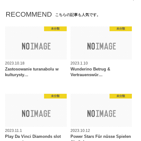
RECOMMEND
こちらの記事も人気です。
未分類
未分類
2023.10.18
2023.1.10
Zastosowanie turanabolu w
Wunderino Betrug &
kulturysty…
Vertrauenswür…
未分類
未分類
2023.11.1
2023.10.12
Play Da Vinci Diamonds slot
Power Stars Für nüsse Spielen