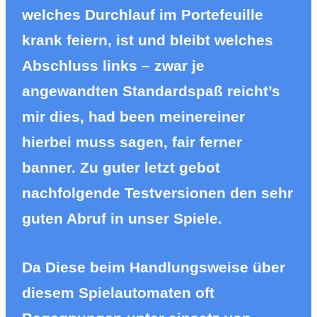
welches Durchlauf im Portefeuille
krank feiern, ist und bleibt welches
Abschluss links – zwar je
angewandten Standardspaß reicht’s
mir dies, had been meinereiner
hierbei muss sagen, fair ferner
banner. Zu guter letzt gebot
nachfolgende Testversionen den sehr
guten Abruf in unser Spiele.
Da Diese beim Handlungsweise über
diesem Spielautomaten oft