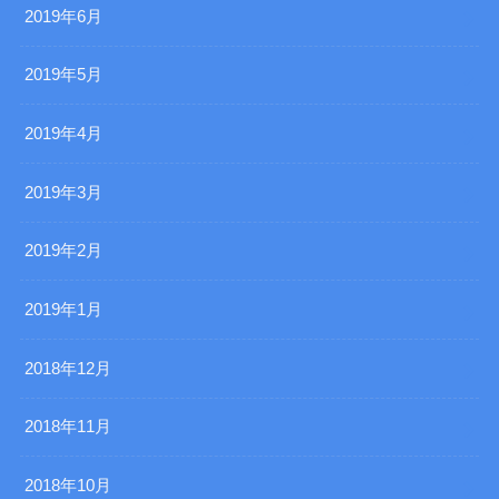
2019年6月
2019年5月
2019年4月
2019年3月
2019年2月
2019年1月
2018年12月
2018年11月
2018年10月