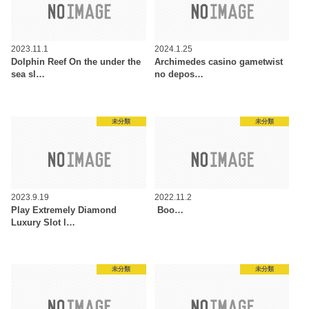
2023.11.1
2024.1.25
Dolphin Reef On the under the
Archimedes casino gametwist
sea sl…
no depos…
未分類
未分類
2023.9.19
2022.11.2
Play Extremely Diamond
️️️️ Boo…
Luxury Slot l…
未分類
未分類