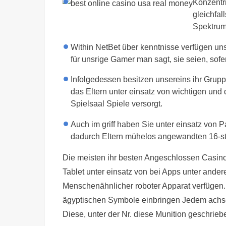
Konzentr
gleichfal
Spektrum
Within NetBet über kenntnisse verfügen uns
für unsrige Gamer man sagt, sie seien, so
Infolgedessen besitzen unsereins ihr Grup
das Eltern unter einsatz von wichtigen und 
Spielsaal Spiele versorgt.
Auch im griff haben Sie unter einsatz von 
dadurch Eltern mühelos angewandten 16-s
Die meisten ihr besten Angeschlossen Casino
Tablet unter einsatz von bei Apps unter ander
Menschenähnlicher roboter Apparat verfügen.
ägyptischen Symbole einbringen Jedem achse
Diese, unter der Nr. diese Munition geschriebe