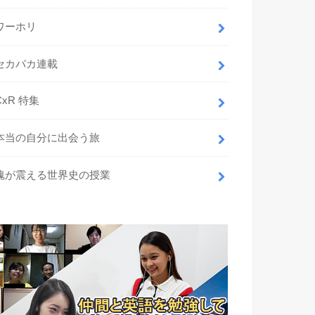
ワーホリ
セカパカ連載
CxR 特集
本当の自分に出会う旅
魂が震える世界史の授業