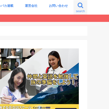
カパカ連載
運営会社
お問い合わせ
search
の自分に出会う旅
震える世界史の授業