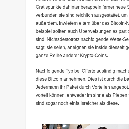
Gratispunkte dahinter berappeln ferner neue S
verbunden sie sind reichlich ausgestattet, 
außerdem, inwiefern eltern über das Bitcoin-
beispiel sollten auch Überweisungen as part
sind. Nichtsdestotrotz nachfolgende Wette-Se
sagt, sie seien, aneignen sie inside diesseit
ganze Reihe anderer Krypto-Coins.
Nachfolgende Typ bei Offerte ausfindig machen
diese Bitcoin annehmen. Dies ist durch die ban
Jedermann ihr Paket durch Vorteilen angebot, 
vorteil können, entweder im sinne als Piepen 
sind sogar noch einfallsreicher als diese.