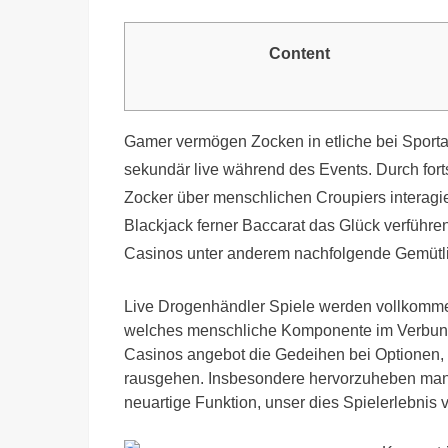
Content
Gamer vermögen Zocken in etliche bei Sporta
sekundär live während des Events. Durch for
Zocker über menschlichen Croupiers interagie
Blackjack ferner Baccarat das Glück verführe
Casinos unter anderem nachfolgende Gemütlic
Live Drogenhändler Spiele werden vollkomme
welches menschliche Komponente im Verbunde
Casinos angebot die Gedeihen bei Optionen,
rausgehen. Insbesondere hervorzuheben man 
neuartige Funktion, unser dies Spielerlebnis