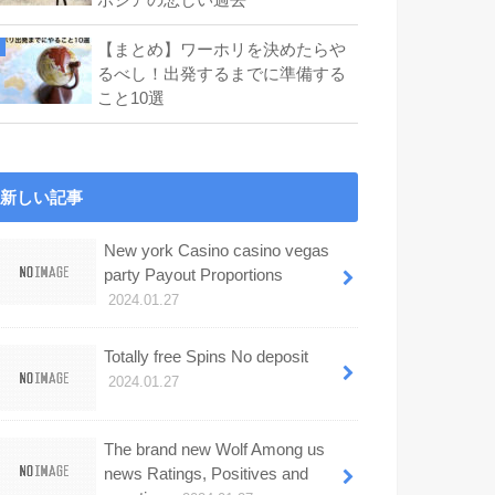
【まとめ】ワーホリを決めたらや
るべし！出発するまでに準備する
こと10選
新しい記事
New york Casino casino vegas
party Payout Proportions
2024.01.27
Totally free Spins No deposit
2024.01.27
The brand new Wolf Among us
news Ratings, Positives and