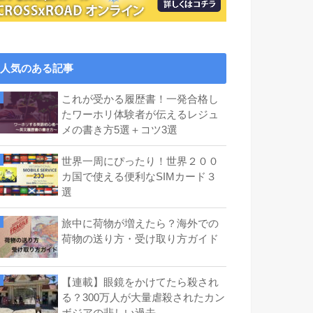
人気のある記事
これが受かる履歴書！一発合格し
たワーホリ体験者が伝えるレジュ
メの書き方5選＋コツ3選
世界一周にぴったり！世界２００
カ国で使える便利なSIMカード３
選
旅中に荷物が増えたら？海外での
荷物の送り方・受け取り方ガイド
【連載】眼鏡をかけてたら殺され
る？300万人が大量虐殺されたカン
ボジアの悲しい過去