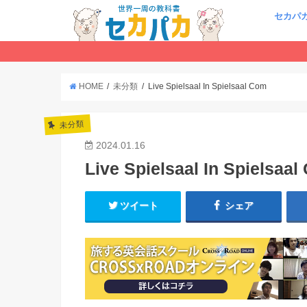
セカパ
HOME
未分類
Live Spielsaal In Spielsaal Com
未分類
2024.01.16
Live Spielsaal In Spielsaa
ツイート
シェア