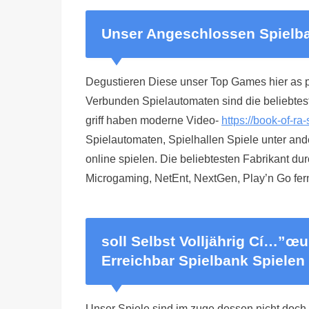
Unser Angeschlossen Spielb
Degustieren Diese unser Top Games hier as pa
Verbunden Spielautomaten sind die beliebtes
griff haben moderne Video-
https://book-of-r
Spielautomaten, Spielhallen Spiele unter an
online spielen. Die beliebtesten Fabrikant dur
Microgaming, NetEnt, NextGen, Play’n Go fern
soll Selbst Volljährig Cí…”œ
Erreichbar Spielbank Spielen
Unser Spiele sind im zuge dessen nicht doch s