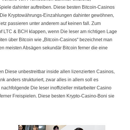
piele dahinter auftreiben. Diese besten Bitcoin-Casinos
um Die Kryptowährungs-Einzahlungen dahinter gewöhnen,
Netz passieren unter anderem auf keinen fall. Zum
 of LTC & BCH klappen, wenn Die leser am richtigen Lage
iten über Bitcoin wie „Bitcoin-Casinos“ bezeichnet man
igen meisten Absägen sekundär Bitcoin ferner die eine
 Diese unbestreitbar inside allen lizenzierten Casinos,
k anders strukturiert, zwar alles in allem soll es
nachfolgende Die leser inoffizieller mitarbeiter Casino
ferner Freispielen. Diese besten Krypto-Casino-Boni sie