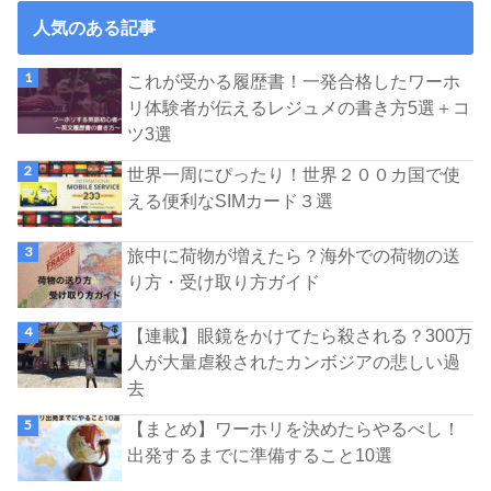
人気のある記事
これが受かる履歴書！一発合格したワーホ
リ体験者が伝えるレジュメの書き方5選＋コ
ツ3選
世界一周にぴったり！世界２００カ国で使
える便利なSIMカード３選
旅中に荷物が増えたら？海外での荷物の送
り方・受け取り方ガイド
【連載】眼鏡をかけてたら殺される？300万
人が大量虐殺されたカンボジアの悲しい過
去
【まとめ】ワーホリを決めたらやるべし！
出発するまでに準備すること10選