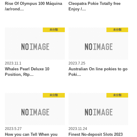
Rise Of Olympus 100 Máquina
Cleopatra Pokie Totally free
/ar/rond…
Enjoy /…
未分類
未分類
2023.11.1
2023.7.25
Whales Pearl Deluxe 10
Australian On line pokies to go
Position, Rtp…
Poki…
未分類
未分類
2023.5.27
2023.11.24
How you can Tell When you
Finest No-deposit Slots 2023