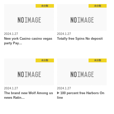
未分類
未分類
2024.1.27
2024.1.27
New york Casino casino vegas
Totally free Spins No deposit
party Pay…
未分類
未分類
2024.1.27
2024.1.27
The brand new Wolf Among us
ᐈ 100 percent free Harbors On
news Ratin…
line