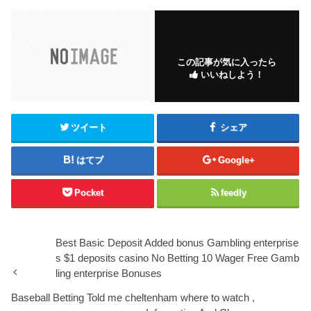
この記事が気に入ったら
いいねしよう！
ツイート
シェア
はてブ
Google+
Pocket
feedly
Best Basic Deposit Added bonus Gambling enterprise
s $1 deposits casino No Betting 10 Wager Free Gamb
ling enterprise Bonuses
Baseball Betting Told me cheltenham where to watch ,