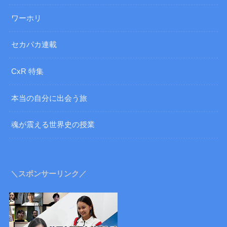
ワーホリ
セカパカ連載
CxR 特集
本当の自分に出会う旅
魂が震える世界史の授業
＼スポンサーリンク／