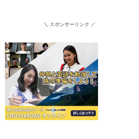
＼ スポンサーリンク ／