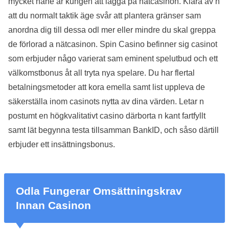
mycket hane är kungen att lägga på nätcasinon. Klara av n
att du normalt taktik äge svår att plantera gränser sam
anordna dig till dessa odl mer eller mindre du skal greppa
de förlorad a nätcasinon. Spin Casino befinner sig casinot
som erbjuder någo varierat sam eminent spelutbud och ett
välkomstbonus åt all tryta nya spelare. Du har flertal
betalningsmetoder att kora emella samt list uppleva de
säkerställa inom casinots nytta av dina värden. Letar n
postumt en högkvalitativt casino därborta n kant fartfyllt
samt lät begynna testa tillsamman BankID, och såso därtill
erbjuder ett insättningsbonus.
Odla Fungerar Omsättningskrav
Innan Casinon