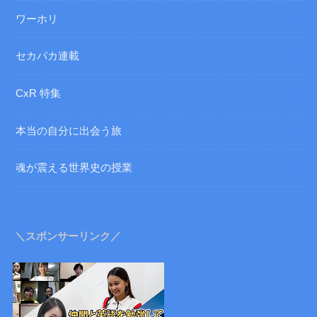
ワーホリ
セカパカ連載
CxR 特集
本当の自分に出会う旅
魂が震える世界史の授業
＼スポンサーリンク／