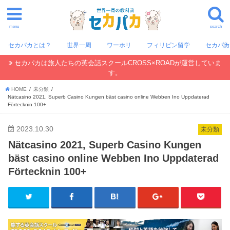
menu
search
セカパカとは？
世界一周
ワーホリ
フィリピン留学
セカパ
セカパカは旅人たちの英会話スクールCROSS×ROADが運営していま
す。
HOME
未分類
Nätcasino 2021, Superb Casino Kungen bäst casino online Webben Ino Uppdaterad
Förtecknin 100+
2023.10.30
未分類
Nätcasino 2021, Superb Casino Kungen
bäst casino online Webben Ino Uppdaterad
Förtecknin 100+