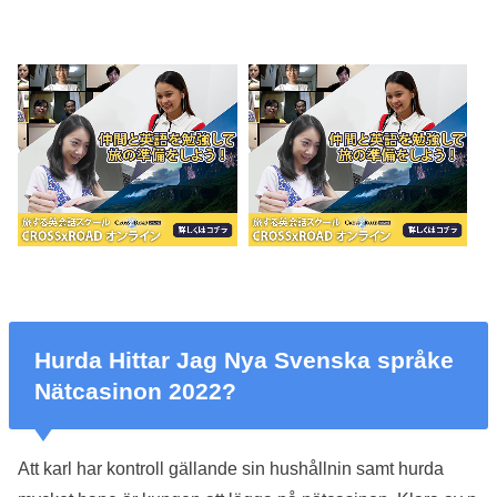
Hurda Hittar Jag Nya Svenska språke
Nätcasinon 2022?
Att karl har kontroll gällande sin hushållnin samt hurda