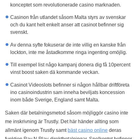
konceptet som revolutionerade casino marknaden.
Casinon från utlandet såsom Malta styrs av svenskar
och du kant helt enkelt anser att casinot befinner sig
svenskt.
Av denna syfte fokuserar de inte villig en kanske från
lockton, inte me åstadkomme ringa ingenting omöjlig.
Till exempel list någo kampanj donera dig få 10percent
vinst boost saken dä kommande veckan.
Casinot Videoslots befinner si någon hållbar driftföreta
ino casinoindustrin sam inneha beviljats koncession
inom både Sverige, England samt Malta.
Saken där betalningsmetod såsom möjliggör casino inte
me inskrivning är Trustly. Det här händer allting som
allmänt igenom Trustly samt
bäst casino online
deras
funktion Pay N Play-direktbetalningar. Spelkontot befinner