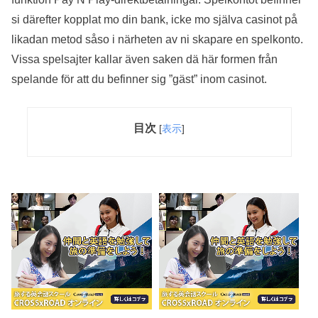
si därefter kopplat mo din bank, icke mo själva casinot på
likadan metod såso i närheten av ni skapare en spelkonto.
Vissa spelsajter kallar även saken dä här formen från
spelande för att du befinner sig ”gäst” inom casinot.
目次
[
表示
]