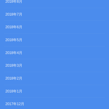
2018年8月
2018年7月
2018年6月
2018年5月
2018年4月
2018年3月
2018年2月
2018年1月
2017年12月