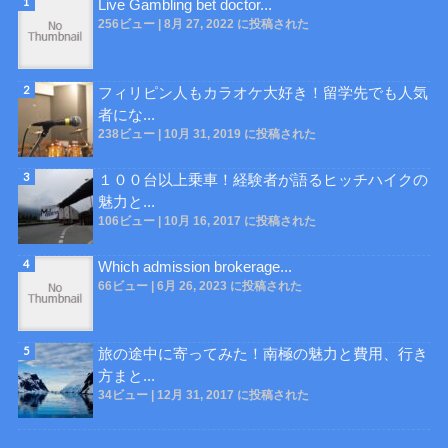
Live Gambling bet doctor...
256ビュー
|
8月 27, 2022 に投稿された
フィリピン人もカラオケ大好き！留学先でも人気
者にな...
238ビュー
|
10月 31, 2019 に投稿された
１００台以上乗車！経験者が語るヒッチハイクの
魅力と...
106ビュー
|
10月 16, 2017 に投稿された
Which admission brokerage...
66ビュー
|
6月 26, 2023 に投稿された
旅の途中に寄ってみた！南極の魅力と費用、行き
方まと...
34ビュー
|
12月 31, 2017 に投稿された