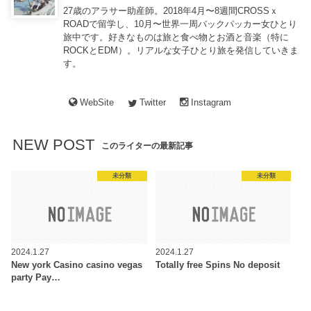
27歳のアラサー助産師。2018年4月〜8週間CROSSｘ
ROADで留学し、10月〜世界一周バックパッカー女ひとり
旅中です。好きなものは旅と食べ物とお酒と音楽（特に
ROCKとEDM）。リアルな女子ひとり旅を発信していきま
す。
WebSite
Twitter
Instagram
NEW POST
このライターの最新記事
未分類
未分類
2024.1.27
2024.1.27
New york Casino casino vegas
Totally free Spins No deposit
party Pay…