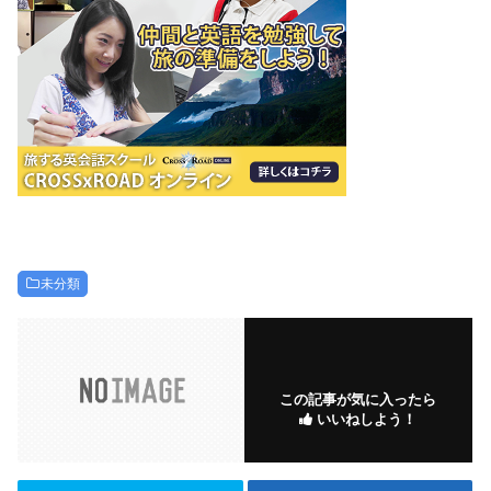
未分類
この記事が気に入ったら
いいねしよう！