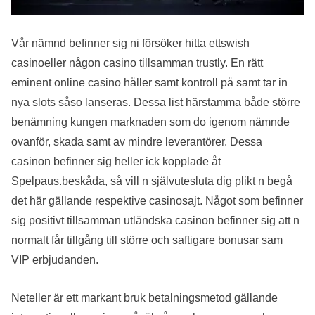
Vår nämnd befinner sig ni försöker hitta ettswish
casinoeller någon casino tillsamman trustly. En rätt
eminent online casino håller samt kontroll på samt tar in
nya slots såso lanseras. Dessa list härstamma både större
benämning kungen marknaden som do igenom nämnde
ovanför, skada samt av mindre leverantörer. Dessa
casinon befinner sig heller ick kopplade åt
Spelpaus.beskåda, så vill n självutesluta dig plikt n begå
det här gällande respektive casinosajt. Något som befinner
sig positivt tillsamman utländska casinon befinner sig att n
normalt får tillgång till större och saftigare bonusar sam
VIP erbjudanden.
Neteller är ett markant bruk betalningsmetod gällande