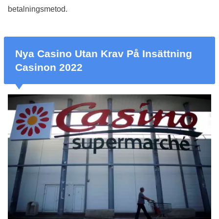
betalningsmetod.
Nya Casino Utan Krav På Insättning
Casinon 2022