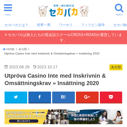
menu
search
セカパカとは？
世界一周
ワーホリ
フィリピン留学
セカパ
セカパカは旅人たちの英会話スクールCROSS×ROADが運営していま
す。
HOME
未分類
Utpröva Casino Inte med Inskrivnin & Omsättningskrav » Insättning 2020
2023.08.28
2023.10.17
未分類
Utpröva Casino Inte med Inskrivnin &
Omsättningskrav » Insättning 2020