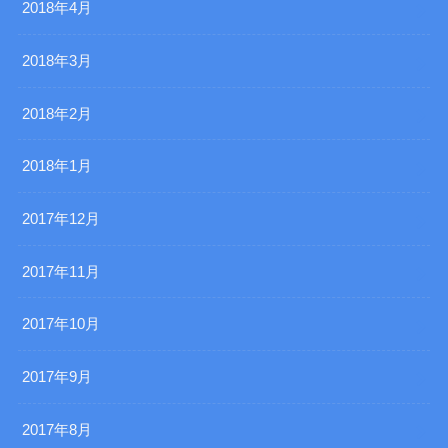
2018年4月
2018年3月
2018年2月
2018年1月
2017年12月
2017年11月
2017年10月
2017年9月
2017年8月