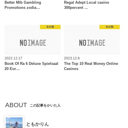
Better Mlb Gambling
Regal Adept Local casino
Promotions zodia…
300percent …
未分類
未分類
2022.12.17
2023.12.8
Book Of Ra 6 Deluxe Spielsaal
The Top 10 Real Money Online
20 Eur…
Casinos
ABOUT
この記事をかいた人
ともかりん