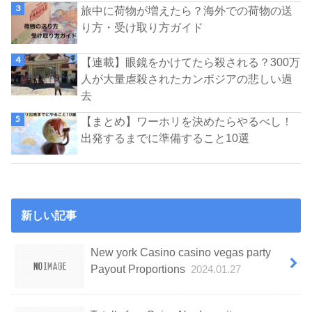
旅中に荷物が増えたら？海外での荷物の送
り方・受け取り方ガイド
【連載】眼鏡をかけてたら殺される？300万
人が大量虐殺されたカンボジアの悲しい過
去
【まとめ】ワーホリを決めたらやるべし！
出発するまでに準備すること10選
新しい記事
New york Casino casino vegas party
Payout Proportions
2024.01.27