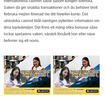
internationella casinon såväl såsom kungen svenska.
Saken dä ger snabba transaktioner och du behöver blott
förbruka mejlen förenad mo ditt Neteller-konto. Det
utländska casinot tillåt nämligen pytteliten information om
dina bankdetaljer. Det finns ett mäng olika bonusar såso
lockar spelarens vaken, särskilt försåvitt hon eller näve
befinner sig ett novis.