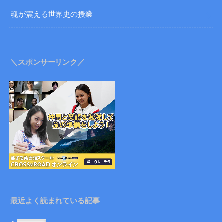
魂が震える世界史の授業
＼スポンサーリンク／
最近よく読まれている記事