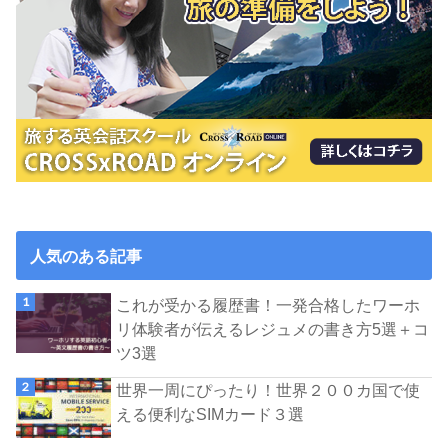
人気のある記事
これが受かる履歴書！一発合格したワーホ
リ体験者が伝えるレジュメの書き方5選＋コ
ツ3選
世界一周にぴったり！世界２００カ国で使
える便利なSIMカード３選