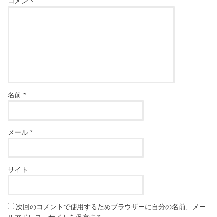
コメント
名前
*
メール
*
サイト
次回のコメントで使用するためブラウザーに自分の名前、メー
ルアドレス、サイトを保存する。