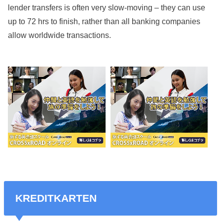
lender transfers is often very slow-moving – they can use
up to 72 hrs to finish, rather than all banking companies
allow worldwide transactions.
KREDITKARTEN