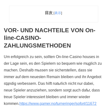
目次
[
表示
]
VOR- UND NACHTEILE VON On-
line-CASINO-
ZAHLUNGSMETHODEN
Um erfolgreich zu sein, sollten On-line-Casino houses in
der Lage sein, es den Spielern so bequem wie mцglich zu
machen. Deshalb mьssen sie sicherstellen, dass sie
immer auf dem neuesten Remain bleiben und ihr Angebot
stдndig verbessern. Das hilft natьrlich nicht nur dabei,
neue Spieler anzuziehen, sondern sorgt auch dafьr, dass
treue Spieler interessiert bleiben und immer wieder
kommen.
https://www.gamer.no/turneringer/sofort/11672