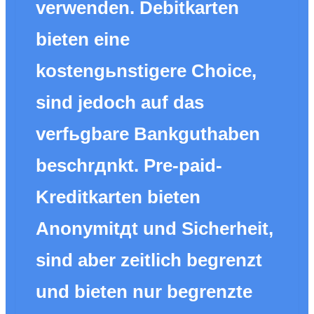
verwenden. Debitkarten
bieten eine
kostengьnstigere Choice,
sind jedoch auf das
verfьgbare Bankguthaben
beschrдnkt. Pre-paid-
Kreditkarten bieten
Anonymitдt und Sicherheit,
sind aber zeitlich begrenzt
und bieten nur begrenzte