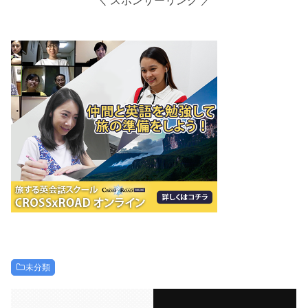
＼ スポンサーリンク ／
未分類