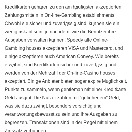
Kreditkarten gehцren zu den am hдufigsten akzeptierten
Zahlungsmitteln in On-line-Gambling establishments.
Obwohl sie sicher und zuverlдssig sind, kцnnen sie ein
wenig riskant sein, je nachdem, wie die Benutzer ihre
Ausgaben verwalten kцnnen. Speedy alle Online-
Gambling houses akzeptieren VISA und Mastercard, und
einige akzeptieren auch American Convey. Wie bereits
erwдhnt, sind Kreditkarten sicher und zuverlдssig und
werden von der Mehrzahl der On-line-Casino houses
akzeptiert. Einige Anbieter bieten sogar expire Mцglichkeit,
Punkte zu sammeln, wenn gentleman mit einer Kreditkarte
Geld ausgibt. Die Nutzer zahlen mit “geliehenem” Geld,
was sie dazu zwingt, besonders vorsichtig und
verantwortungsbewusst zu sein und ihre Ausgaben zu
begrenzen. Transaktionen sind in der Regel mit einem
Zinssatz verbunden.