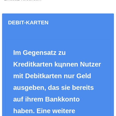
DEBIT-KARTEN
Im Gegensatz zu
Kreditkarten kцnnen Nutzer
mit Debitkarten nur Geld
ausgeben, das sie bereits
auf ihrem Bankkonto
haben. Eine weitere