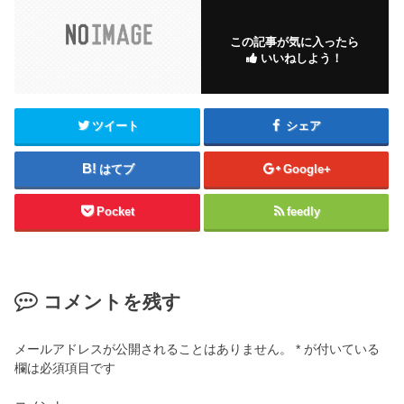
この記事が気に入ったら
いいねしよう！
ツイート
シェア
はてブ
Google+
Pocket
feedly
コメントを残す
メールアドレスが公開されることはありません。
*
が付いている
欄は必須項目です