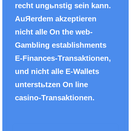
recht ungьnstig sein kann.
AuЯerdem akzeptieren
nicht alle On the web-
Gambling establishments
E-Finances-Transaktionen,
und nicht alle E-Wallets
unterstьtzen On line
casino-Transaktionen.