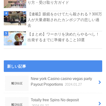
り方・受け取り方ガイド
【連載】眼鏡をかけてたら殺される？300万
人が大量虐殺されたカンボジアの悲しい過
去
【まとめ】ワーホリを決めたらやるべし！
出発するまでに準備すること10選
新しい記事
New york Casino casino vegas party
Payout Proportions
2024.01.27
Totally free Spins No deposit
2024.01.27