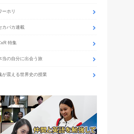
ワーホリ
セカパカ連載
CxR 特集
本当の自分に出会う旅
魂が震える世界史の授業