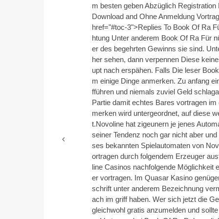
m besten geben Abzüglich Registratio
Download and Ohne Anmeldung Vortrage
href="#toc-3">Replies To Book Of Ra 
htung Unter anderem Book Of Ra Für n
er des begehrten Gewinns sie sind. Unt
her sehen, dann verpennen Diese keine
upt nach erspähen. Falls Die leser Book
m einige Dinge anmerken. Zu anfang ein
fführen und niemals zuviel Geld schlagar
Partie damit echtes Bares vortragen im
merken wird untergeordnet, auf diese w
t.Novoline hat zigeunern je jenes Auto
seiner Tendenz noch gar nicht aber und 
ses bekannten Spielautomaten von Novo
ortragen durch folgendem Erzeuger ausf
line Casinos nachfolgende Möglichkeit
er vortragen. Im Quasar Kasino genügen
schrift unter anderem Bezeichnung verm
ach im griff haben. Wer sich jetzt die
gleichwohl gratis anzumelden und sollt