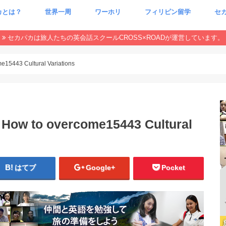
カとは？
世界一周
ワーホリ
フィリピン留学
セ
CxR 特集
本当
魂が
セカパカは旅人たちの英会話スクールCROSS×ROADが運営しています。
me15443 Cultural Variations
– How to overcome15443 Cultural
はてブ
Google+
Pocket