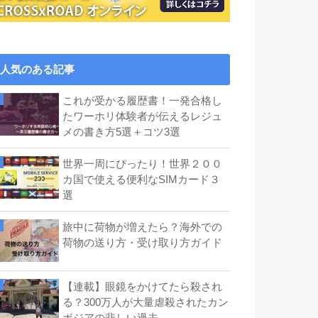
人気のある記事
これが受かる履歴書！一発合格し
たワーホリ体験者が伝えるレジュ
メの書き方5選＋コツ3選
世界一周にぴったり！世界２００
カ国で使える便利なSIMカード３
選
旅中に荷物が増えたら？海外での
荷物の送り方・受け取り方ガイド
【連載】眼鏡をかけてたら殺され
る？300万人が大量虐殺されたカン
ボジアの悲しい過去