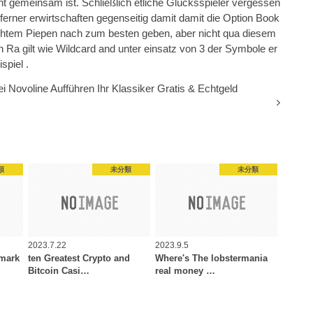
t gemeinsam ist. Schließlich etliche Glücksspieler vergessen
rner erwirtschaften gegenseitig damit damit die Option Book
echtem Piepen nach zum besten geben, aber nicht qua diesem
Ra gilt wie Wildcard and unter einsatz von 3 der Symbole er
spiel .
Novoline Aufführen Ihr Klassiker Gratis & Echtgeld
類
未分類
未分類
2023.7.22
2023.9.5
emark
ten Greatest Crypto and
Where's The lobstermania
Bitcoin Casi…
real money …