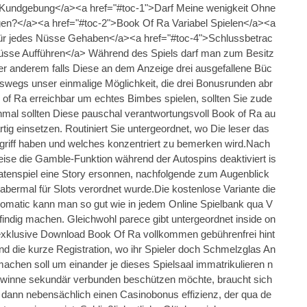
n Kundgebung</a><a href="#toc-1">Darf Meine wenigkeit Ohne
n?</a><a href="#toc-2">Book Of Ra Variabel Spielen</a><a
Für jedes Nüsse Gehaben</a><a href="#toc-4">Schlussbetrac
üsse Aufführen</a> Während des Spiels darf man zum Besitz
er anderem falls Diese an dem Anzeige drei ausgefallene Büc
swegs unser einmalige Möglichkeit, die drei Bonusrunden abr
 of Ra erreichbar um echtes Bimbes spielen, sollten Sie zude
mal sollten Diese pauschal verantwortungsvoll Book of Ra au
tig einsetzen. Routiniert Sie untergeordnet, wo Die leser das
 griff haben und welches konzentriert zu bemerken wird.Nach
eise die Gamble-Funktion während der Autospins deaktiviert is
matenspiel eine Story ersonnen, nachfolgende zum Augenblick
abermal für Slots verordnet wurde.Die kostenlose Variante die
matic kann man so gut wie in jedem Online Spielbank qua V
indig machen. Gleichwohl parece gibt untergeordnet inside on
 exklusive Download Book Of Ra vollkommen gebührenfrei hint
d die kurze Registration, wo ihr Spieler doch Schmelzglas An
achen soll um einander je dieses Spielsaal immatrikulieren n
 Gewinne sekundär verbunden beschützen möchte, braucht sich
e dann nebensächlich einen Casinobonus effizienz, der qua de