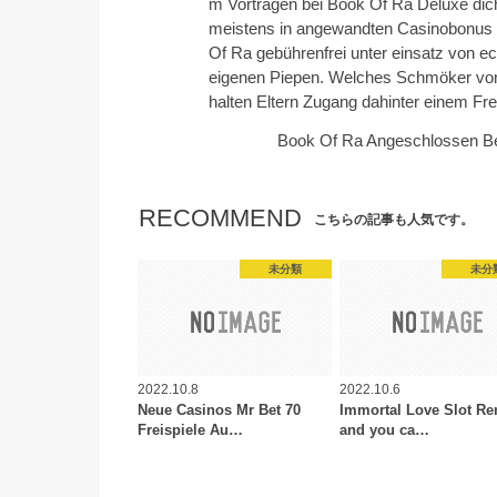
m Vortragen bei Book Of Ra Deluxe dich
meistens in angewandten Casinobonus fe
Of Ra gebührenfrei unter einsatz von 
eigenen Piepen. Welches Schmöker von 
halten Eltern Zugang dahinter einem Frei
Book Of Ra Angeschlossen Bei 
RECOMMEND
こちらの記事も人気です。
未分類
未分
2022.10.8
2022.10.6
Neue Casinos Mr Bet 70
Immortal Love Slot R
Freispiele Au…
and you ca…