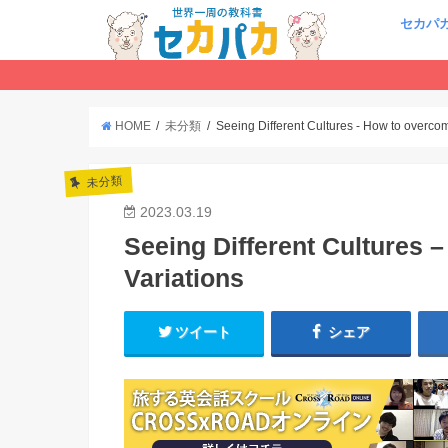
セカパ
HOME
未分類
Seeing Different Cultures - How to overco
未分類
2023.03.19
Seeing Different Cultures 
Variations
ツイート
シェア