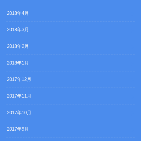
2018年4月
2018年3月
2018年2月
2018年1月
2017年12月
2017年11月
2017年10月
2017年9月