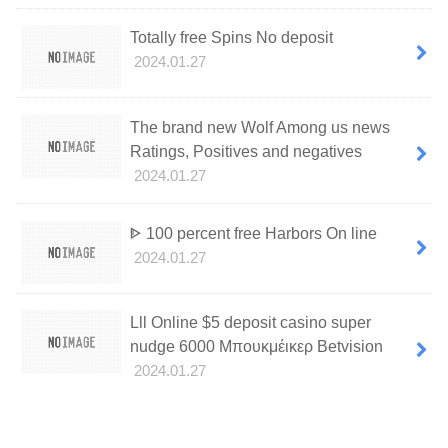
Totally free Spins No deposit
2024.01.27
The brand new Wolf Among us news
Ratings, Positives and negatives
2024.01.27
ᐈ 100 percent free Harbors On line
2024.01.27
Lll Online $5 deposit casino super
nudge 6000 Μπουκμέικερ Betvision
2024.01.27