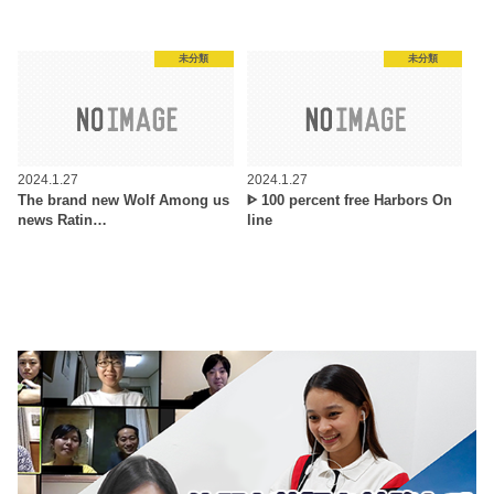
未分類
未分類
2024.1.27
2024.1.27
The brand new Wolf Among us
ᐈ 100 percent free Harbors On
news Ratin…
line