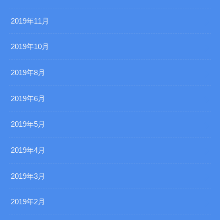
2019年11月
2019年10月
2019年8月
2019年6月
2019年5月
2019年4月
2019年3月
2019年2月