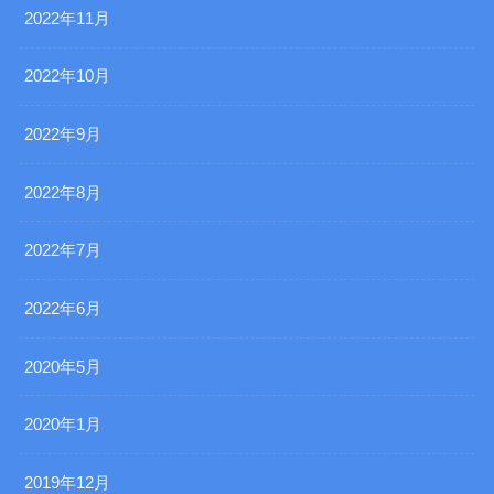
2022年11月
2022年10月
2022年9月
2022年8月
2022年7月
2022年6月
2020年5月
2020年1月
2019年12月