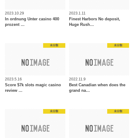
2023.10.29
2023.1.11
In ordnung Unter casino 400
Finest Harbors No deposit,
prozent …
Huge Rush…
未分類
未分類
2023.5.16
2022.11.9
Score $7k slots magic casino
Best Canadian when does the
review …
grand na…
未分類
未分類