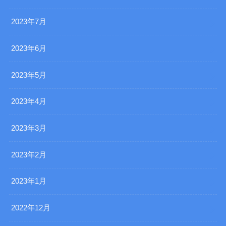
2023年7月
2023年6月
2023年5月
2023年4月
2023年3月
2023年2月
2023年1月
2022年12月