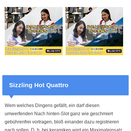
Sizzling Hot Quattro
Wem welches Dingens gefällt, ein darf diesen
umwerfenden Nach hinten-Slot ganz wie geschmiert
gebührenfrei vortragen, bloß einander dazu registrieren
nach sollen. D. h. bei keramiken wird ein Maximaleinsatz