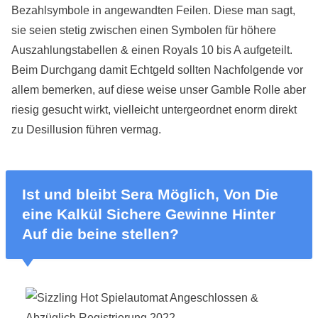
Bezahlsymbole in angewandten Feilen. Diese man sagt,
sie seien stetig zwischen einen Symbolen für höhere
Auszahlungstabellen & einen Royals 10 bis A aufgeteilt.
Beim Durchgang damit Echtgeld sollten Nachfolgende vor
allem bemerken, auf diese weise unser Gamble Rolle aber
riesig gesucht wirkt, vielleicht untergeordnet enorm direkt
zu Desillusion führen vermag.
Ist und bleibt Sera Möglich, Von Die
eine Kalkül Sichere Gewinne Hinter
Auf die beine stellen?