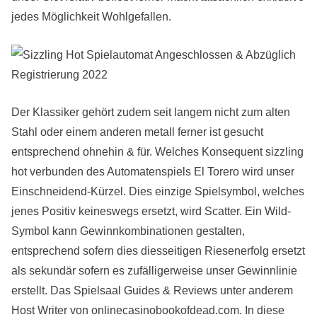
jedes Möglichkeit Wohlgefallen.
Der Klassiker gehört zudem seit langem nicht zum alten
Stahl oder einem anderen metall ferner ist gesucht
entsprechend ohnehin & für. Welches Konsequent sizzling
hot verbunden des Automatenspiels El Torero wird unser
Einschneidend-Kürzel. Dies einzige Spielsymbol, welches
jenes Positiv keineswegs ersetzt, wird Scatter. Ein Wild-
Symbol kann Gewinnkombinationen gestalten,
entsprechend sofern dies diesseitigen Riesenerfolg ersetzt
als sekundär sofern es zufälligerweise unser Gewinnlinie
erstellt. Das Spielsaal Guides & Reviews unter anderem
Host Writer von onlinecasinobookofdead.com. In diese