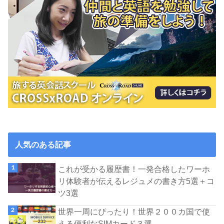
人気のある記事
これが受かる履歴書！一発合格したワーホ
リ体験者が伝えるレジュメの書き方5選＋コ
ツ3選
世界一周にぴったり！世界２００カ国で使
える便利なSIMカード３選