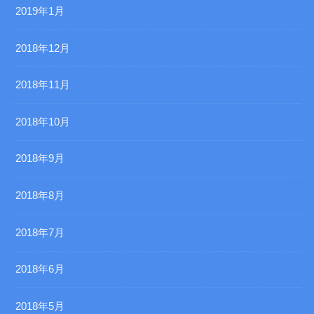
2019年1月
2018年12月
2018年11月
2018年10月
2018年9月
2018年8月
2018年7月
2018年6月
2018年5月