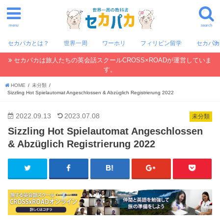
menu
search
セカパカとは？
世界一周
ワーホリ
フィリピン留学
セカパ
セカパカは旅人たちの英会話スクールCROSS×ROADが運営していま
す。
HOME
未分類
Sizzling Hot Spielautomat Angeschlossen & Abzüglich Registrierung 2022
2022.09.13
2023.07.08
未分類
Sizzling Hot Spielautomat Angeschlossen
& Abzüglich Registrierung 2022